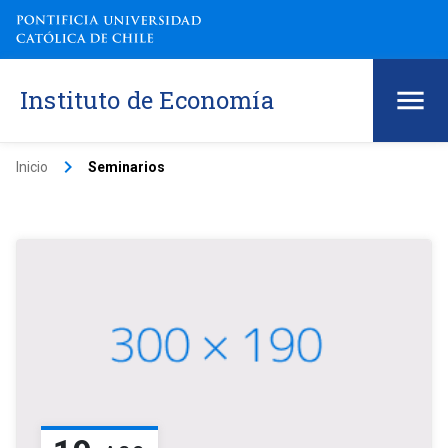
Instituto de Economía
keyboard_arrow_right
Inicio
Seminarios