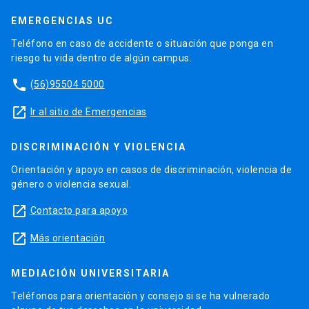
EMERGENCIAS UC
Teléfono en caso de accidente o situación que ponga en
riesgo tu vida dentro de algún campus.
phone
(56)95504 5000
launch
Ir al sitio de Emergencias
DISCRIMINACIÓN Y VIOLENCIA
Orientación y apoyo en casos de discriminación, violencia de
género o violencia sexual.
launch
Contacto para apoyo
launch
Más orientación
MEDIACIÓN UNIVERSITARIA
Teléfonos para orientación y consejo si se ha vulnerado