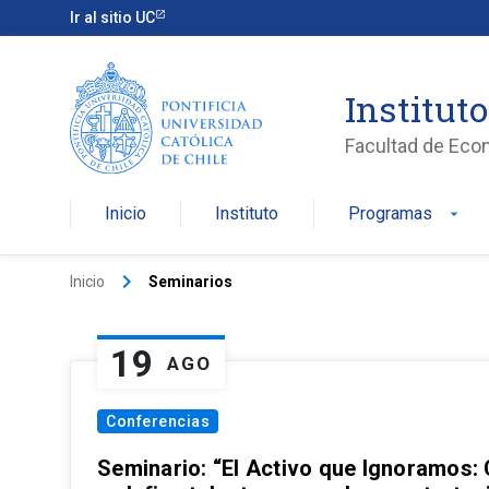
Ir al sitio UC
Institut
Facultad de Eco
Inicio
Instituto
Programas
arrow_drop_down
keyboard_arrow_right
Inicio
Seminarios
19
AGO
Conferencias
Seminario: “El Activo que Ignoramos: