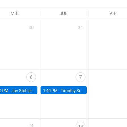
MIÉ
JUE
VIE
30
31
6
7
0 PM -
Jan Stuhler, Universidad Carlos III de Madrid
1:40 PM -
Timothy Simcoe, Boston University
13
14