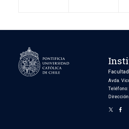
Inst
Facultad
Avda. Vic
Teléfono
Direcció