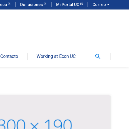
teca
Donaciones
Mi Portal UC
Correo
arrow_drop_down
search
Contacto
Working at Econ UC