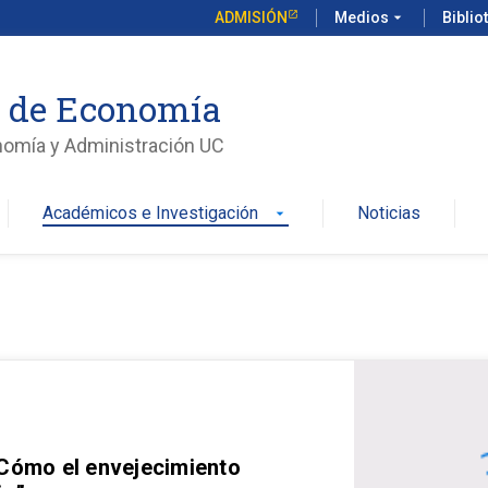
ADMISIÓN
Medios
arrow_drop_down
Biblio
o de Economía
nomía y Administración UC
Académicos e Investigación
Noticias
arrow_drop_down
 Cómo el envejecimiento