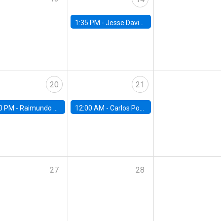
1:35 PM -
Jesse Davis, University of North Carolina at Chapel Hill
20
21
0 PM -
Raimundo Undurraga, Centro de Economía Aplicada, Universidad de Chile
12:00 AM -
Carlos Ponce, UAH
27
28