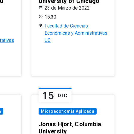
eu
University of Chicago
23 de Marzo de 2022
15:30
Facultad de Ciencias
Económicas y Administrativas
rativas
UC
15
DIC
a
Microeconomía Aplicada
Jonas Hjort, Columbia
University