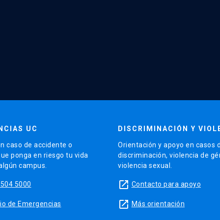
NCIAS UC
DISCRIMINACIÓN Y VIOL
n caso de accidente o
Orientación y apoyo en casos 
que ponga en riesgo tu vida
discriminación, violencia de g
 algún campus.
violencia sexual.
launch
5504 5000
Contacto para apoyo
launch
sitio de Emergencias
Más orientación