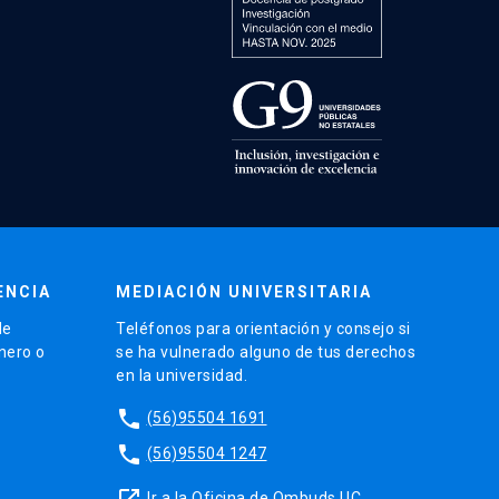
ENCIA
MEDIACIÓN UNIVERSITARIA
de
Teléfonos para orientación y consejo si
énero o
se ha vulnerado alguno de tus derechos
en la universidad.
phone
(56)95504 1691
phone
(56)95504 1247
launch
Ir a la Oficina de Ombuds UC