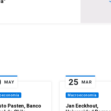
ia”
0
25
MAY
MAR
oeconomía
Macroeconomía
sto Pasten, Banco
Jan Eeckhout,