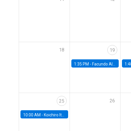
18
19
1:35 PM -
Facundo Albornoz, Universidad de San Andrés
1:4
26
25
10:00 AM -
Koichiro Ito, University of Chicago