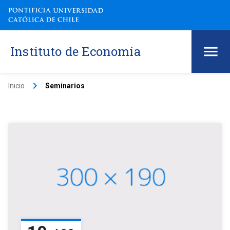
Instituto de Economía
keyboard_arrow_right
Inicio
Seminarios