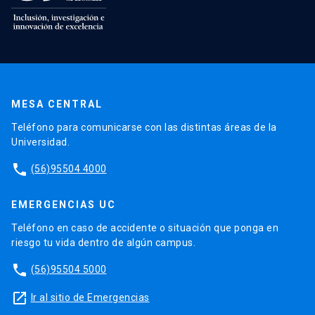
MESA CENTRAL
Teléfono para comunicarse con las distintas áreas de la
Universidad.
phone
(56)95504 4000
EMERGENCIAS UC
Teléfono en caso de accidente o situación que ponga en
riesgo tu vida dentro de algún campus.
phone
(56)95504 5000
launch
Ir al sitio de Emergencias