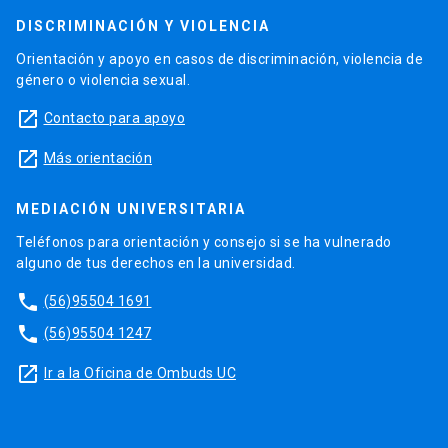
DISCRIMINACIÓN Y VIOLENCIA
Orientación y apoyo en casos de discriminación, violencia de
género o violencia sexual.
launch
Contacto para apoyo
launch
Más orientación
MEDIACIÓN UNIVERSITARIA
Teléfonos para orientación y consejo si se ha vulnerado
alguno de tus derechos en la universidad.
phone
(56)95504 1691
phone
(56)95504 1247
launch
Ir a la Oficina de Ombuds UC