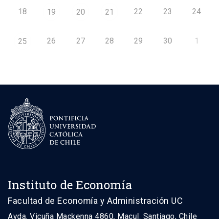
18
22
23
24
19
20
21
26
27
28
29
30
1
25
Instituto de Economía
Facultad de Economía y Administración UC
Avda. Vicuña Mackenna 4860, Macul. Santiago, Chile