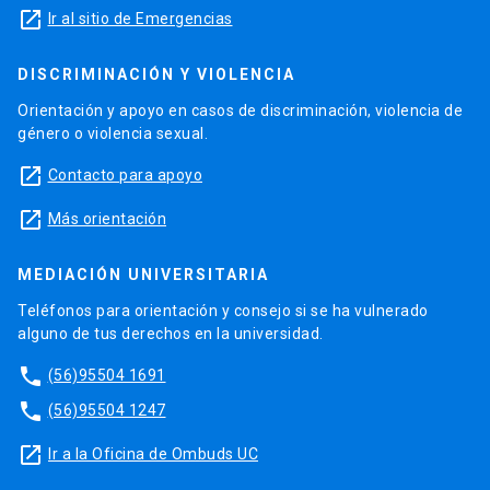
launch
Ir al sitio de Emergencias
DISCRIMINACIÓN Y VIOLENCIA
Orientación y apoyo en casos de discriminación, violencia de
género o violencia sexual.
launch
Contacto para apoyo
launch
Más orientación
MEDIACIÓN UNIVERSITARIA
Teléfonos para orientación y consejo si se ha vulnerado
alguno de tus derechos en la universidad.
phone
(56)95504 1691
phone
(56)95504 1247
launch
Ir a la Oficina de Ombuds UC