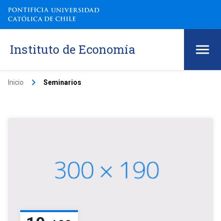
Instituto de Economía
keyboard_arrow_right
Inicio
Seminarios