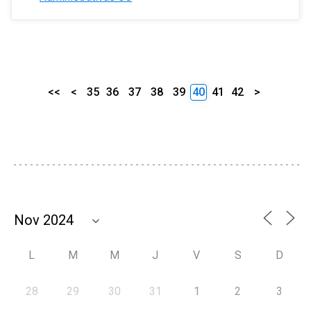
<<
<
35
36
37
38
39
40
41
42
>
L
M
M
J
V
S
D
28
29
30
31
1
2
3