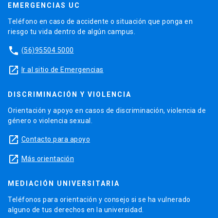
EMERGENCIAS UC
Teléfono en caso de accidente o situación que ponga en
riesgo tu vida dentro de algún campus.
phone
(56)95504 5000
launch
Ir al sitio de Emergencias
DISCRIMINACIÓN Y VIOLENCIA
Orientación y apoyo en casos de discriminación, violencia de
género o violencia sexual.
launch
Contacto para apoyo
launch
Más orientación
MEDIACIÓN UNIVERSITARIA
Teléfonos para orientación y consejo si se ha vulnerado
alguno de tus derechos en la universidad.