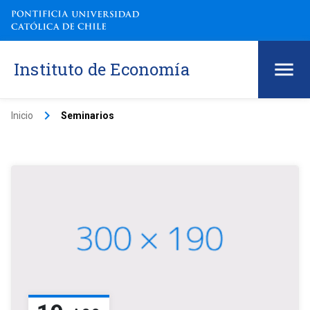
Instituto de Economía
keyboard_arrow_right
Inicio
Seminarios