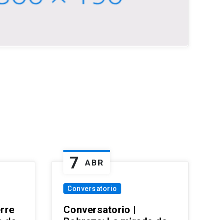
7
ABR
Conversatorio
erre
Conversatorio |