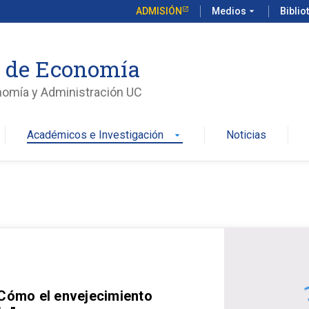
ADMISIÓN
Medios
arrow_drop_down
Biblio
o de Economía
nomía y Administración UC
Académicos e Investigación
Noticias
arrow_drop_down
 Cómo el envejecimiento