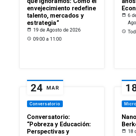
que Ignoramos: Cómo el
años
envejecimiento redefine
Econ
talento, mercados y
6 d
estrategia”
Ago
19 de Agosto de 2026
Todo
09:00 a 11:00
24
1
MAR
Conversatorio
Micr
Conversatorio:
Nano
“Pobreza y Educación:
Berk
Perspectivas y
18 