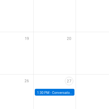
19
20
26
27
1:30 PM -
Conversatorio: Panorama económico para el próximo Gobierno de Chile