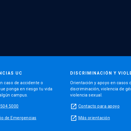
NCIAS UC
DISCRIMINACIÓN Y VIOL
n caso de accidente o
Orientación y apoyo en casos 
que ponga en riesgo tu vida
discriminación, violencia de g
 algún campus.
violencia sexual.
launch
5504 5000
Contacto para apoyo
launch
sitio de Emergencias
Más orientación