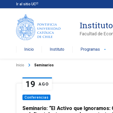
Ir al sitio UC
Institut
Facultad de Eco
Inicio
Instituto
Programas
arrow_drop_down
keyboard_arrow_right
Inicio
Seminarios
19
AGO
Conferencias
Seminario: “El Activo que Ignoramos: