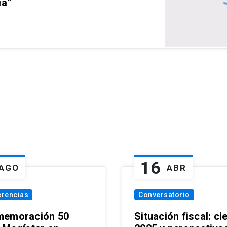
ia”
16
AGO
ABR
erencias
Conversatorio
emoración 50
Situación fiscal: ci