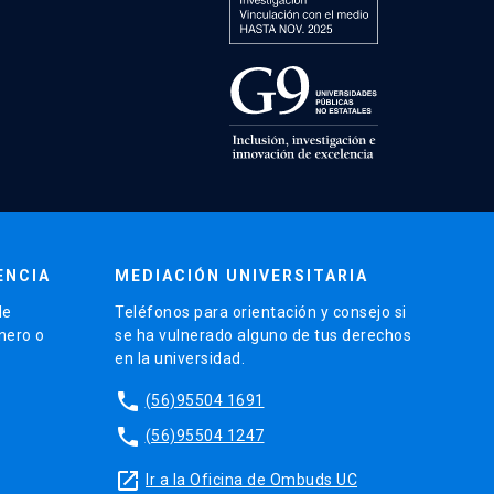
ENCIA
MEDIACIÓN UNIVERSITARIA
de
Teléfonos para orientación y consejo si
énero o
se ha vulnerado alguno de tus derechos
en la universidad.
phone
(56)95504 1691
phone
(56)95504 1247
launch
Ir a la Oficina de Ombuds UC