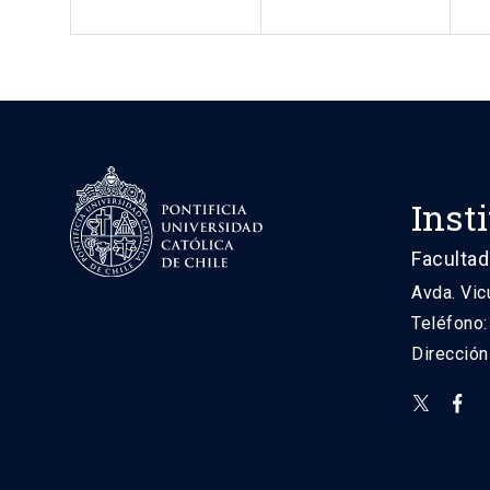
Inst
Facultad
Avda. Vic
Teléfono
Direcció