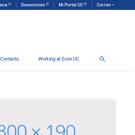
teca
Donaciones
Mi Portal UC
Correo
arrow_drop_down
search
Contacto
Working at Econ UC