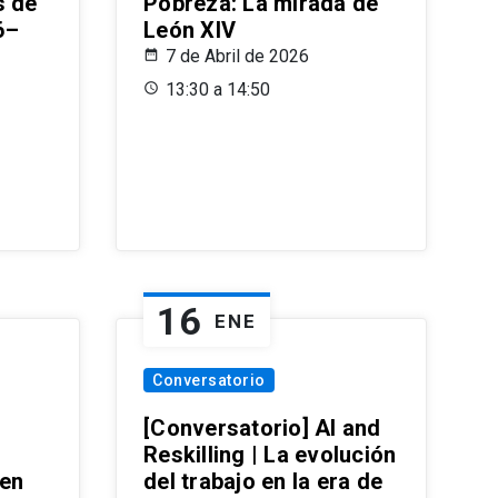
s de
Pobreza: La mirada de
6–
León XIV
7 de Abril de 2026
13:30 a 14:50
16
ENE
Conversatorio
[Conversatorio] AI and
Reskilling | La evolución
 en
del trabajo en la era de