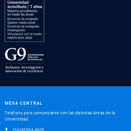
MESA CENTRAL
Teléfono para comunicarse con las distintas áreas de la
Universidad.
phone
(56)95504 4000