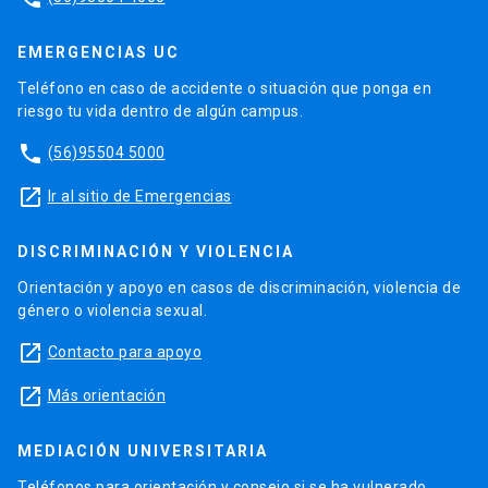
EMERGENCIAS UC
Teléfono en caso de accidente o situación que ponga en
riesgo tu vida dentro de algún campus.
phone
(56)95504 5000
launch
Ir al sitio de Emergencias
DISCRIMINACIÓN Y VIOLENCIA
Orientación y apoyo en casos de discriminación, violencia de
género o violencia sexual.
launch
Contacto para apoyo
launch
Más orientación
MEDIACIÓN UNIVERSITARIA
Teléfonos para orientación y consejo si se ha vulnerado