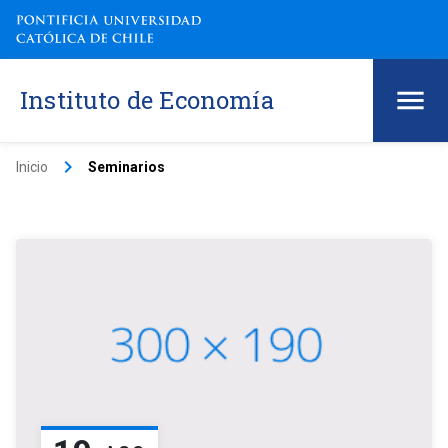
Instituto de Economía
keyboard_arrow_right
Inicio
Seminarios