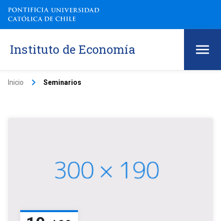
Instituto de Economía
keyboard_arrow_right
Inicio
Seminarios