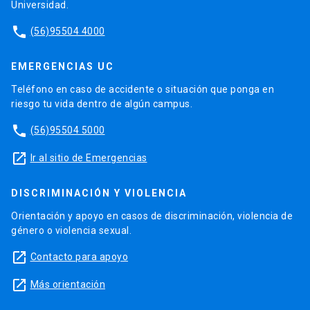
Universidad.
phone
(56)95504 4000
EMERGENCIAS UC
Teléfono en caso de accidente o situación que ponga en
riesgo tu vida dentro de algún campus.
phone
(56)95504 5000
launch
Ir al sitio de Emergencias
DISCRIMINACIÓN Y VIOLENCIA
Orientación y apoyo en casos de discriminación, violencia de
género o violencia sexual.
launch
Contacto para apoyo
launch
Más orientación