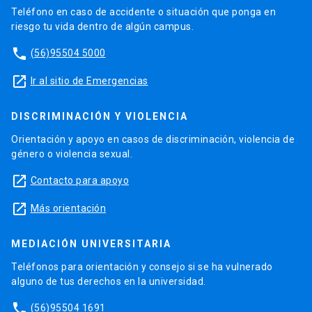
Teléfono en caso de accidente o situación que ponga en
riesgo tu vida dentro de algún campus.
phone
(56)95504 5000
launch
Ir al sitio de Emergencias
DISCRIMINACIÓN Y VIOLENCIA
Orientación y apoyo en casos de discriminación, violencia de
género o violencia sexual.
launch
Contacto para apoyo
launch
Más orientación
MEDIACIÓN UNIVERSITARIA
Teléfonos para orientación y consejo si se ha vulnerado
alguno de tus derechos en la universidad.
phone
(56)95504 1691