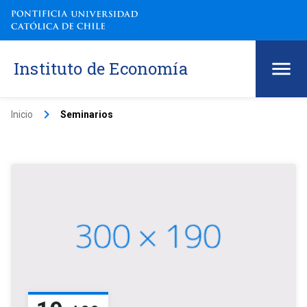
Instituto de Economía
keyboard_arrow_right
Inicio
Seminarios