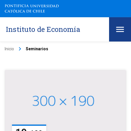
Instituto de Economía
keyboard_arrow_right
Inicio
Seminarios