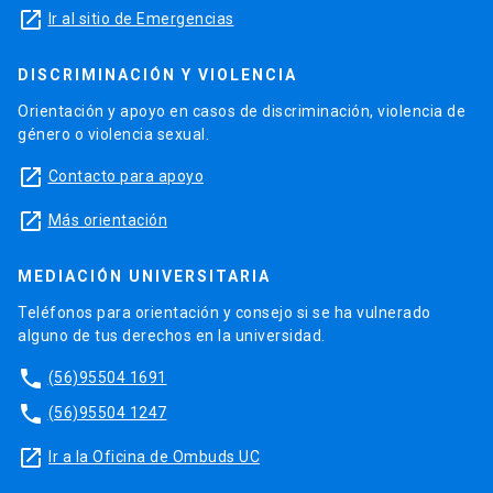
launch
Ir al sitio de Emergencias
DISCRIMINACIÓN Y VIOLENCIA
Orientación y apoyo en casos de discriminación, violencia de
género o violencia sexual.
launch
Contacto para apoyo
launch
Más orientación
MEDIACIÓN UNIVERSITARIA
Teléfonos para orientación y consejo si se ha vulnerado
alguno de tus derechos en la universidad.
phone
(56)95504 1691
phone
(56)95504 1247
launch
Ir a la Oficina de Ombuds UC