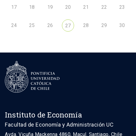
17
18
19
20
21
22
23
24
25
26
28
29
30
27
Instituto de Economía
Facultad de Economía y Administración UC
Avda. Vicuña Mackenna 4860, Macul. Santiago, Chile