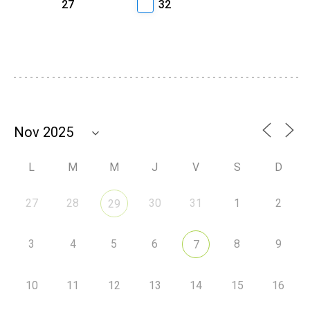
27
32
L
M
M
J
V
S
D
27
28
30
31
1
2
29
3
4
5
6
8
9
7
10
11
12
13
14
15
16