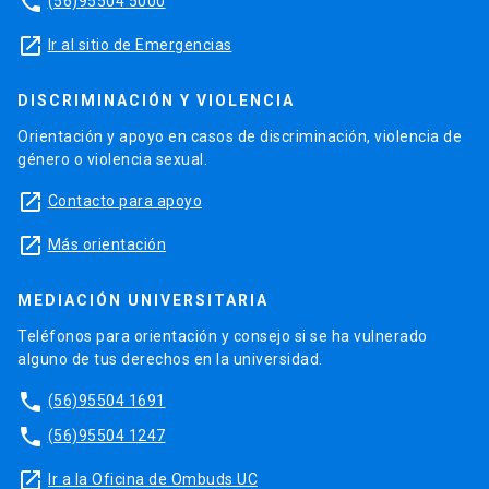
phone
(56)95504 5000
launch
Ir al sitio de Emergencias
DISCRIMINACIÓN Y VIOLENCIA
Orientación y apoyo en casos de discriminación, violencia de
género o violencia sexual.
launch
Contacto para apoyo
launch
Más orientación
MEDIACIÓN UNIVERSITARIA
Teléfonos para orientación y consejo si se ha vulnerado
alguno de tus derechos en la universidad.
phone
(56)95504 1691
phone
(56)95504 1247
launch
Ir a la Oficina de Ombuds UC