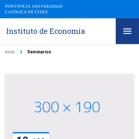
Instituto de Economía
keyboard_arrow_right
Inicio
Seminarios