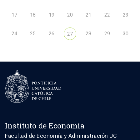
17
18
19
20
21
22
23
24
25
26
28
29
30
27
Instituto de Economía
Facultad de Economía y Administración UC