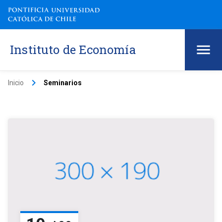
Instituto de Economía
keyboard_arrow_right
Inicio
Seminarios