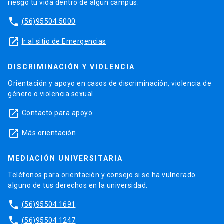
riesgo tu vida dentro de algún campus.
phone
(56)95504 5000
launch
Ir al sitio de Emergencias
DISCRIMINACIÓN Y VIOLENCIA
Orientación y apoyo en casos de discriminación, violencia de
género o violencia sexual.
launch
Contacto para apoyo
launch
Más orientación
MEDIACIÓN UNIVERSITARIA
Teléfonos para orientación y consejo si se ha vulnerado
alguno de tus derechos en la universidad.
phone
(56)95504 1691
phone
(56)95504 1247