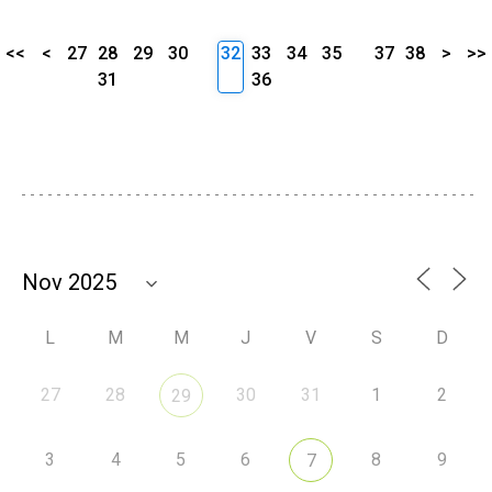
<<
<
27
28
29
30
32
33
34
35
37
38
>
>>
31
36
L
M
M
J
V
S
D
27
28
30
31
1
2
29
3
4
5
6
8
9
7