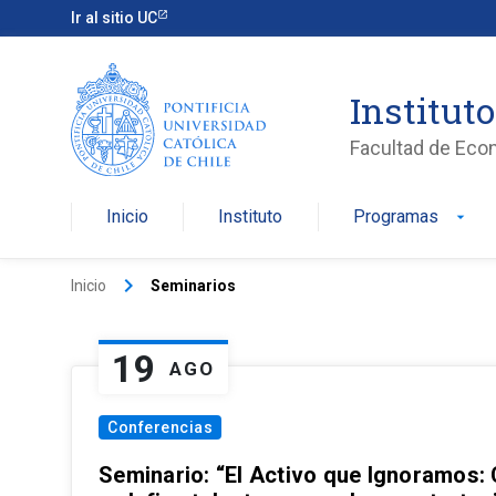
Ir al sitio UC
Institut
Facultad de Eco
Inicio
Instituto
Programas
arrow_drop_down
keyboard_arrow_right
Inicio
Seminarios
19
AGO
Conferencias
Seminario: “El Activo que Ignoramos: