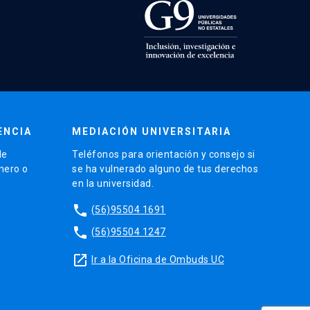
ENCIA
MEDIACIÓN UNIVERSITARIA
de
Teléfonos para orientación y consejo si
énero o
se ha vulnerado alguno de tus derechos
en la universidad.
phone
(56)95504 1691
phone
(56)95504 1247
launch
Ir a la Oficina de Ombuds UC