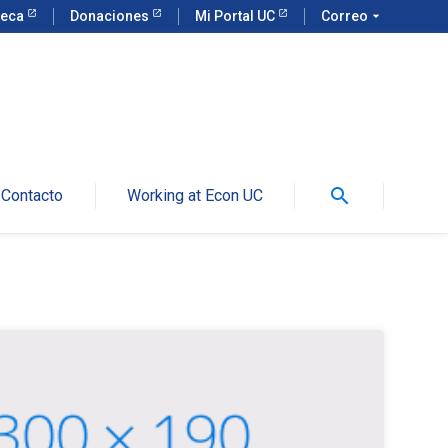
teca
Donaciones
Mi Portal UC
Correo
arrow_drop_down
search
Contacto
Working at Econ UC