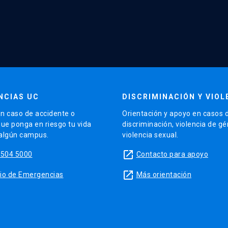
NCIAS UC
DISCRIMINACIÓN Y VIOL
n caso de accidente o
Orientación y apoyo en casos 
que ponga en riesgo tu vida
discriminación, violencia de g
 algún campus.
violencia sexual.
launch
5504 5000
Contacto para apoyo
launch
sitio de Emergencias
Más orientación