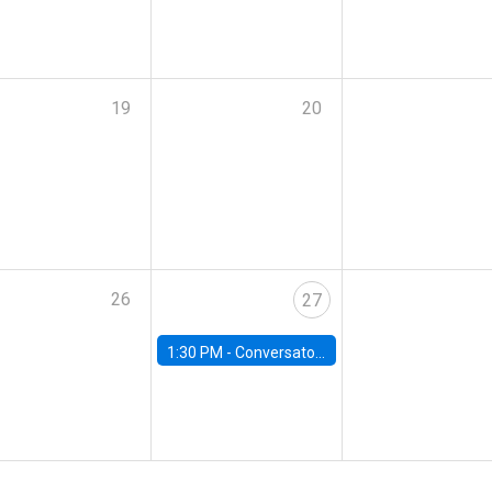
19
20
26
27
1:30 PM -
Conversatorio: Panorama económico para el próximo Gobierno de Chile