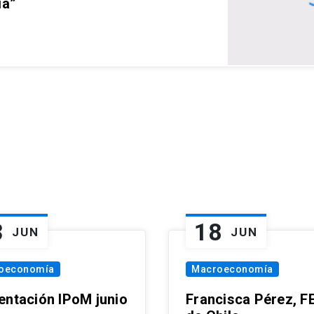
ia”
3
18
JUN
JUN
oeconomía
Macroeconomía
entación IPoM junio
Francisca Pérez, F