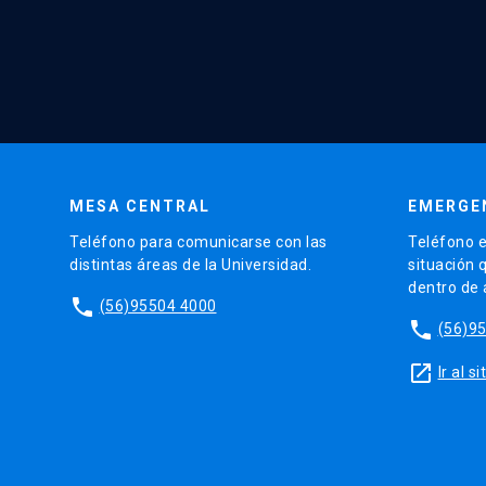
MESA CENTRAL
EMERGE
Teléfono para comunicarse con las
Teléfono e
distintas áreas de la Universidad.
situación 
dentro de
phone
(56)95504 4000
phone
(56)9
launch
Ir al 