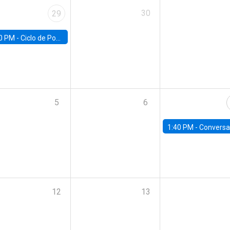
30
29
0 PM -
Ciclo de Pobreza UC | Pobreza y Empleo: Perspectivas y propuestas desde la UC
5
6
1:40 PM -
Conversatorio | Ciclo de Diálogos Fiscales: Informe semestral del Consejo
12
13