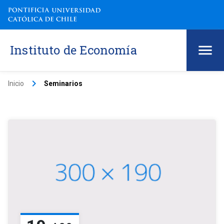
Instituto de Economía
keyboard_arrow_right
Inicio
Seminarios