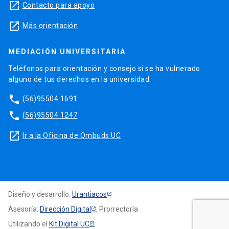
launch
Contacto para apoyo
launch
Más orientación
MEDIACIÓN UNIVERSITARIA
Teléfonos para orientación y consejo si se ha vulnerado
alguno de tus derechos en la universidad.
phone
(56)95504 1691
phone
(56)95504 1247
launch
Ir a la Oficina de Ombuds UC
Diseño y desarrollo:
Urantiacos
Asesoría:
Dirección Digital
, Prorrectoría
Utilizando el
Kit Digital UC