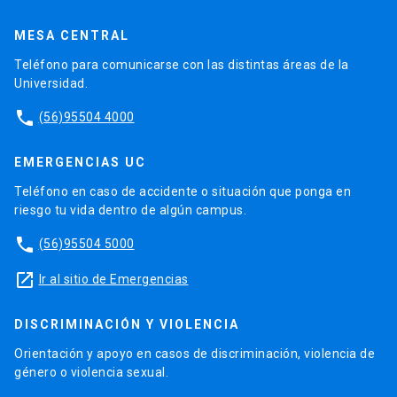
MESA CENTRAL
Teléfono para comunicarse con las distintas áreas de la
Universidad.
phone
(56)95504 4000
EMERGENCIAS UC
Teléfono en caso de accidente o situación que ponga en
riesgo tu vida dentro de algún campus.
phone
(56)95504 5000
launch
Ir al sitio de Emergencias
DISCRIMINACIÓN Y VIOLENCIA
Orientación y apoyo en casos de discriminación, violencia de
género o violencia sexual.