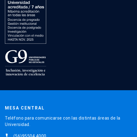
MESA CENTRAL
Teléfono para comunicarse con las distintas áreas de la
Universidad.
phone
(56)95504 4000