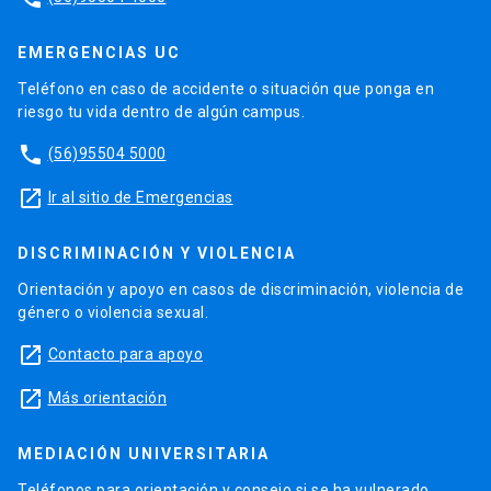
EMERGENCIAS UC
Teléfono en caso de accidente o situación que ponga en
riesgo tu vida dentro de algún campus.
phone
(56)95504 5000
launch
Ir al sitio de Emergencias
DISCRIMINACIÓN Y VIOLENCIA
Orientación y apoyo en casos de discriminación, violencia de
género o violencia sexual.
launch
Contacto para apoyo
launch
Más orientación
MEDIACIÓN UNIVERSITARIA
Teléfonos para orientación y consejo si se ha vulnerado