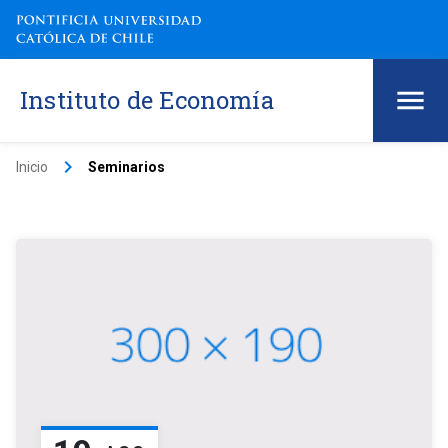
Instituto de Economía
keyboard_arrow_right
Inicio
Seminarios