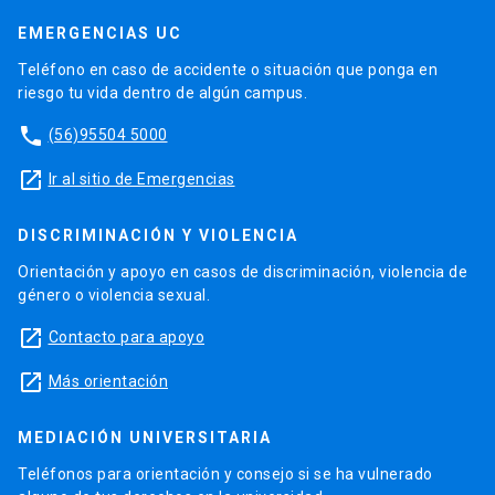
EMERGENCIAS UC
Teléfono en caso de accidente o situación que ponga en
riesgo tu vida dentro de algún campus.
phone
(56)95504 5000
launch
Ir al sitio de Emergencias
DISCRIMINACIÓN Y VIOLENCIA
Orientación y apoyo en casos de discriminación, violencia de
género o violencia sexual.
launch
Contacto para apoyo
launch
Más orientación
MEDIACIÓN UNIVERSITARIA
Teléfonos para orientación y consejo si se ha vulnerado