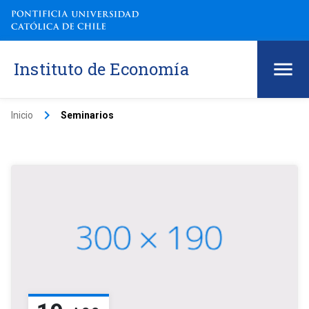
Instituto de Economía
keyboard_arrow_right
Inicio
Seminarios