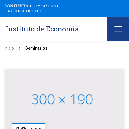
Instituto de Economía
keyboard_arrow_right
Inicio
Seminarios