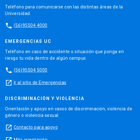
Teléfono para comunicarse con las distintas áreas de la
Universidad.
phone
(56)95504 4000
EMERGENCIAS UC
Teléfono en caso de accidente o situación que ponga en
riesgo tu vida dentro de algún campus.
phone
(56)95504 5000
launch
Ir al sitio de Emergencias
DISCRIMINACIÓN Y VIOLENCIA
Orientación y apoyo en casos de discriminación, violencia de
género o violencia sexual.
launch
Contacto para apoyo
launch
Más orientación