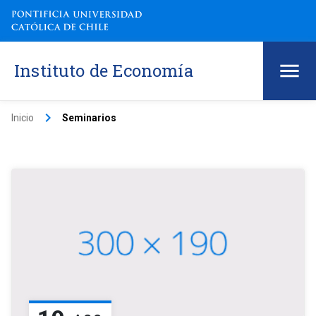
Instituto de Economía
keyboard_arrow_right
Inicio
Seminarios