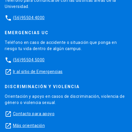
Teléfono para comunicarse con las distintas áreas de la
Universidad.
phone
(56)95504 4000
EMERGENCIAS UC
Teléfono en caso de accidente o situación que ponga en
riesgo tu vida dentro de algún campus.
phone
(56)95504 5000
launch
Ir al sitio de Emergencias
DISCRIMINACIÓN Y VIOLENCIA
Orientación y apoyo en casos de discriminación, violencia de
género o violencia sexual.
launch
Contacto para apoyo
launch
Más orientación