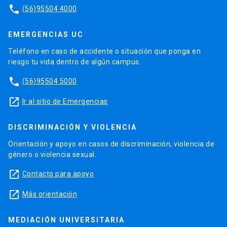
phone
(56)95504 4000
EMERGENCIAS UC
Teléfono en caso de accidente o situación que ponga en
riesgo tu vida dentro de algún campus.
phone
(56)95504 5000
launch
Ir al sitio de Emergencias
DISCRIMINACIÓN Y VIOLENCIA
Orientación y apoyo en casos de discriminación, violencia de
género o violencia sexual.
launch
Contacto para apoyo
launch
Más orientación
MEDIACIÓN UNIVERSITARIA