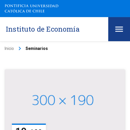
Instituto de Economía
keyboard_arrow_right
Inicio
Seminarios