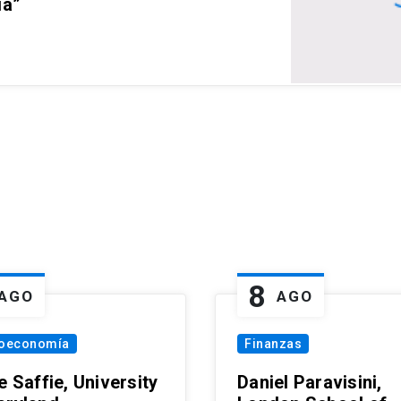
ia”
8
AGO
AGO
oeconomía
Finanzas
e Saffie, University
Daniel Paravisini,