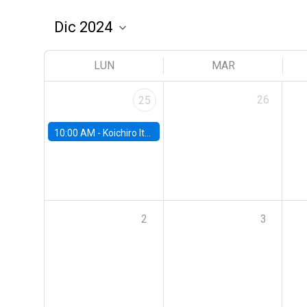
LUN
MAR
26
25
10:00 AM -
Koichiro Ito, University of Chicago
2
3