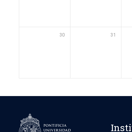
30
31
Inst