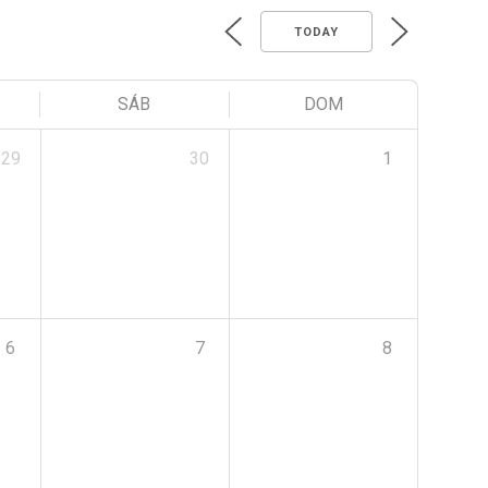
TODAY
SÁB
DOM
29
30
1
6
7
8