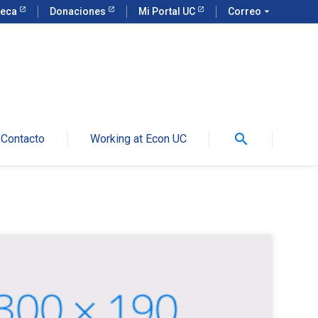
teca
Donaciones
Mi Portal UC
Correo
arrow_drop_down
search
Contacto
Working at Econ UC