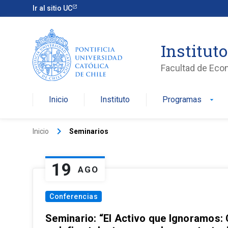
Ir al sitio UC
Institut
Facultad de Eco
Inicio
Instituto
Programas
arrow_drop_down
keyboard_arrow_right
Inicio
Seminarios
19
AGO
Conferencias
Seminario: “El Activo que Ignoramos: