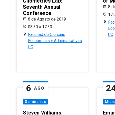
Cliometrics Lab:
of M
Seventh Annual
8 d
Conference
17:
8 de Agosto de 2019
Fac
08:30 a 17:30
Eco
Facultad de Ciencias
UC
Económicas y Administrativas
UC
6
2
AGO
Seminarios
Micr
Steven Williams,
Eman