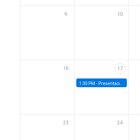
9
10
16
17
1:30 PM -
Presentación del libro “The Pinochet Shock: Radical Change and Life under Dictatorship
23
24