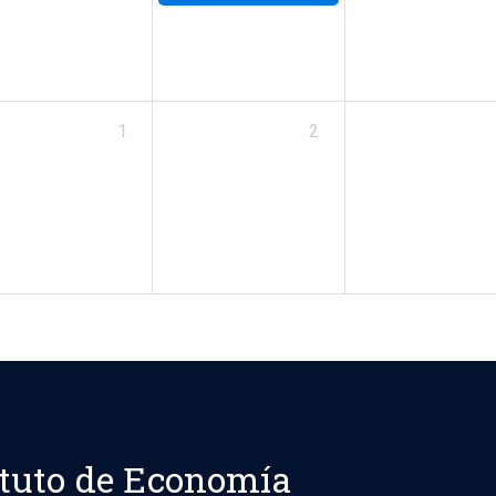
1
2
ituto de Economía