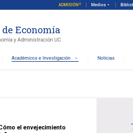
ADMISIÓN
Medios
arrow_drop_down
Biblio
o de Economía
nomía y Administración UC
Académicos e Investigación
Noticias
arrow_drop_down
 Cómo el envejecimiento