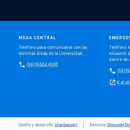
MESA CENTRAL
EMERGE
Teléfono para comunicarse con las
Teléfono e
distintas áreas de la Universidad.
situación 
dentro de
phone
(56)95504 4000
phone
(56)9
launch
Ir al 
Diseño y desarrollo:
Urantiacos
Asesoría:
Dirección Dig