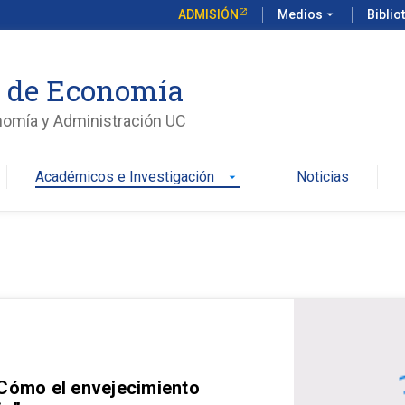
ADMISIÓN
Medios
arrow_drop_down
Biblio
o de Economía
nomía y Administración UC
Académicos e Investigación
Noticias
arrow_drop_down
 Cómo el envejecimiento