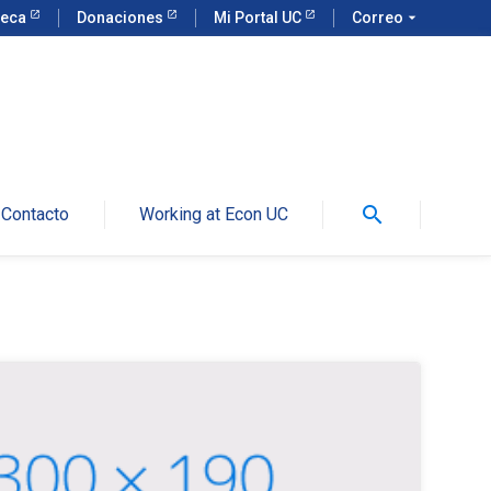
teca
Donaciones
Mi Portal UC
Correo
arrow_drop_down
search
Contacto
Working at Econ UC