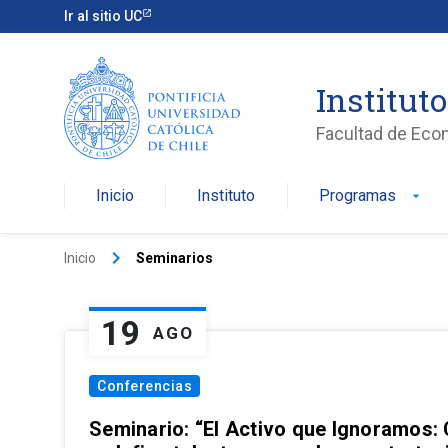
Ir al sitio UC
Institut
Facultad de Eco
Inicio
Instituto
Programas
arrow_drop_down
keyboard_arrow_right
Inicio
Seminarios
19
AGO
Conferencias
Seminario: “El Activo que Ignoramos: