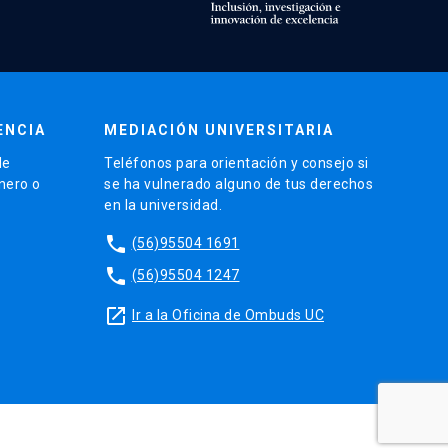
ENCIA
MEDIACIÓN UNIVERSITARIA
de
Teléfonos para orientación y consejo si
énero o
se ha vulnerado alguno de tus derechos
en la universidad.
phone
(56)95504 1691
phone
(56)95504 1247
launch
Ir a la Oficina de Ombuds UC