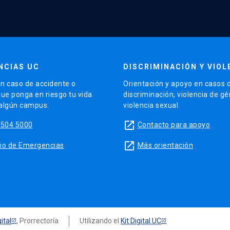
NCIAS UC
DISCRIMINACIÓN Y VIOL
n caso de accidente o
Orientación y apoyo en casos 
que ponga en riesgo tu vida
discriminación, violencia de g
 algún campus.
violencia sexual.
launch
5504 5000
Contacto para apoyo
launch
sitio de Emergencias
Más orientación
ital
, Prorrectoría
Utilizando el
Kit Digital UC