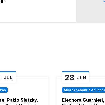
ia”
9
28
JUN
JUN
nzas
Microeconomía Aplicad
ne] Pablo Slutzky,
Eleonora Guarnieri,