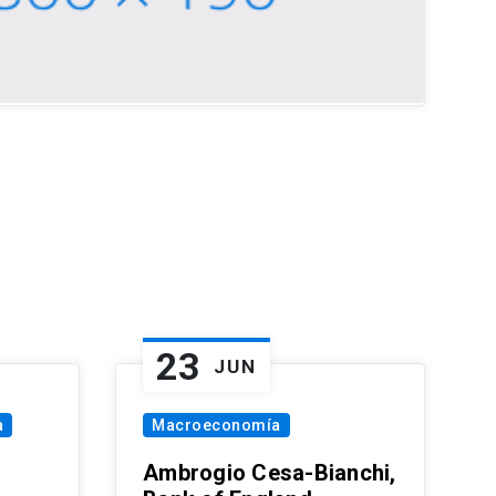
23
JUN
a
Macroeconomía
Ambrogio Cesa-Bianchi,