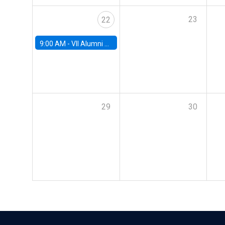
23
22
9:00 AM -
VII Alumni Workshop
29
30