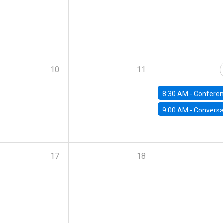
10
11
8:30 AM -
Conferencia | IX Annual Santiago Macro 
9:00 AM -
Conversatorio | Avances en estudios de competencia en mercados fina
17
18