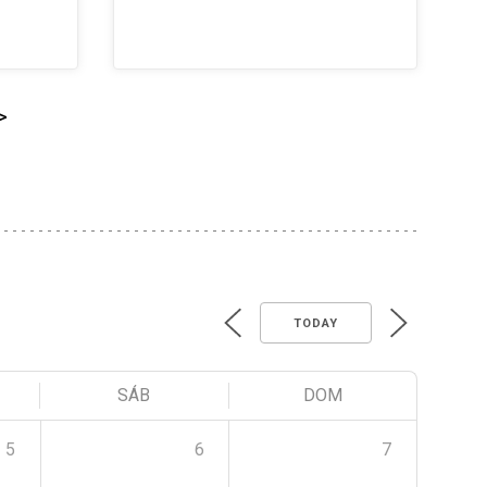
>
TODAY
SÁB
DOM
5
6
7