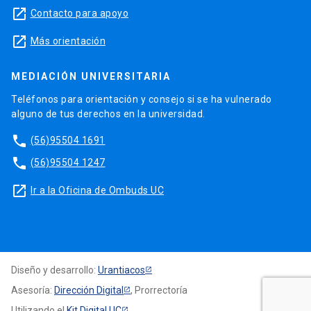
launch
Contacto para apoyo
launch
Más orientación
MEDIACIÓN UNIVERSITARIA
Teléfonos para orientación y consejo si se ha vulnerado
alguno de tus derechos en la universidad.
phone
(56)95504 1691
phone
(56)95504 1247
launch
Ir a la Oficina de Ombuds UC
Diseño y desarrollo:
Urantiacos
Asesoría:
Dirección Digital
, Prorrectoría
Utilizando el
Kit Digital UC