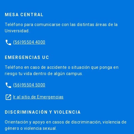
MESA CENTRAL
Teléfono para comunicarse con las distintas áreas de la
Universidad.
phone
(56)95504 4000
EMERGENCIAS UC
Teléfono en caso de accidente o situación que ponga en
riesgo tu vida dentro de algún campus.
phone
(56)95504 5000
launch
Ir al sitio de Emergencias
DISCRIMINACIÓN Y VIOLENCIA
Orientación y apoyo en casos de discriminación, violencia de
género o violencia sexual.