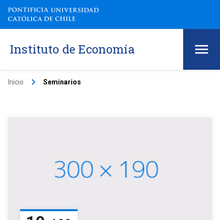
Instituto de Economía
keyboard_arrow_right
Inicio
Seminarios