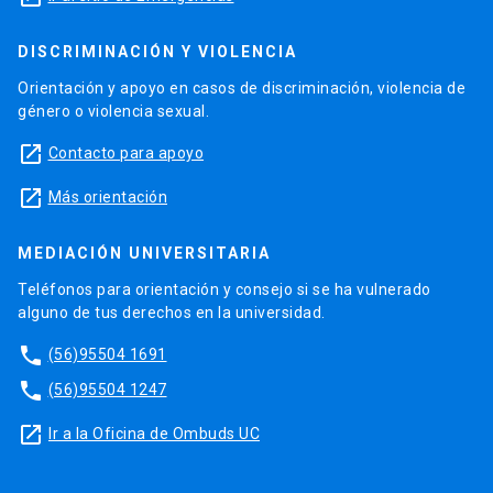
DISCRIMINACIÓN Y VIOLENCIA
Orientación y apoyo en casos de discriminación, violencia de
género o violencia sexual.
launch
Contacto para apoyo
launch
Más orientación
MEDIACIÓN UNIVERSITARIA
Teléfonos para orientación y consejo si se ha vulnerado
alguno de tus derechos en la universidad.
phone
(56)95504 1691
phone
(56)95504 1247
launch
Ir a la Oficina de Ombuds UC