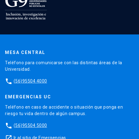
MESA CENTRAL
Teléfono para comunicarse con las distintas áreas de la
Universidad.
phone
(56)95504 4000
EMERGENCIAS UC
Teléfono en caso de accidente o situación que ponga en
riesgo tu vida dentro de algún campus.
phone
(56)95504 5000
launch
Ir al sitio de Emergencias