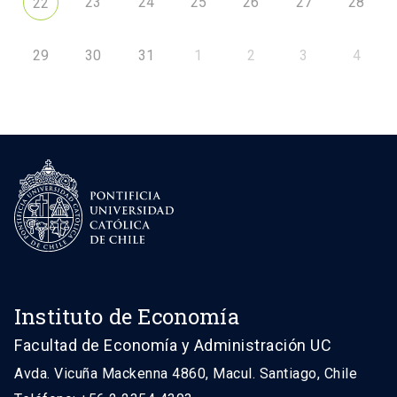
23
24
25
26
27
28
22
29
30
31
1
2
3
4
Instituto de Economía
Facultad de Economía y Administración UC
Avda. Vicuña Mackenna 4860, Macul. Santiago, Chile