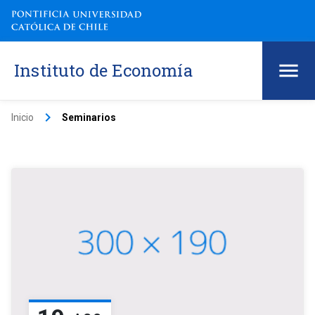
Instituto de Economía
keyboard_arrow_right
Inicio
Seminarios