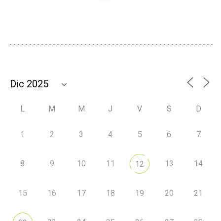
L
M
M
J
V
S
D
1
2
3
4
5
6
7
8
9
10
11
13
14
12
15
16
17
18
19
20
21