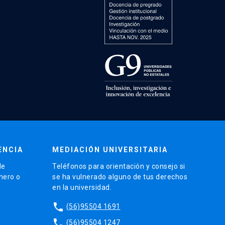
ENCIA
MEDIACIÓN UNIVERSITARIA
de
Teléfonos para orientación y consejo si
énero o
se ha vulnerado alguno de tus derechos
en la universidad.
phone
(56)95504 1691
phone
(56)95504 1247