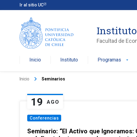
Ir al sitio UC
Institut
Facultad de Eco
Inicio
Instituto
Programas
arrow_drop_down
keyboard_arrow_right
Inicio
Seminarios
19
AGO
Conferencias
Seminario: “El Activo que Ignoramos: