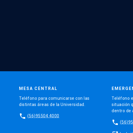
MESA CENTRAL
EMERGE
Teléfono para comunicarse con las
Teléfono e
distintas áreas de la Universidad.
situación 
dentro de
phone
(56)95504 4000
phone
(56)9