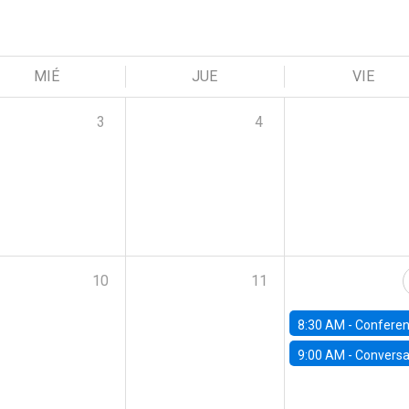
MIÉ
JUE
VIE
3
4
10
11
8:30 AM -
Conferencia | IX Annual Santiago Macro 
9:00 AM -
Conversatorio | Avances en estudios de competencia en mercados fina