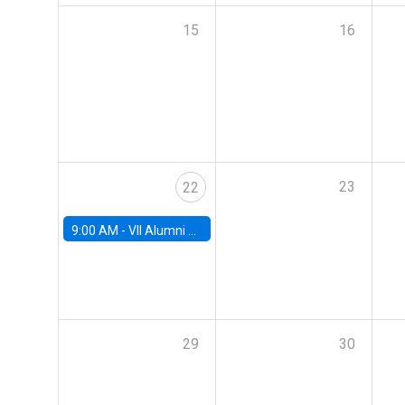
15
16
23
22
9:00 AM -
VII Alumni Workshop
29
30