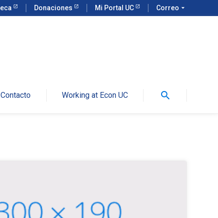
teca
Donaciones
Mi Portal UC
Correo
arrow_drop_down
search
Contacto
Working at Econ UC