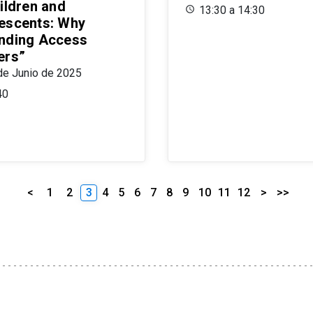
ildren and
13:30 a 14:30
escents: Why
nding Access
ers”
de Junio de 2025
40
<
1
2
3
4
5
6
7
8
9
10
11
12
>
>>