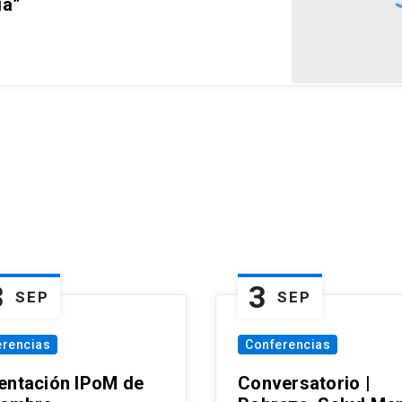
ia”
3
3
SEP
SEP
erencias
Conferencias
entación IPoM de
Conversatorio |