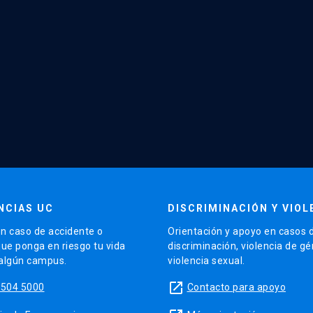
NCIAS UC
DISCRIMINACIÓN Y VIOL
n caso de accidente o
Orientación y apoyo en casos 
que ponga en riesgo tu vida
discriminación, violencia de g
 algún campus.
violencia sexual.
launch
5504 5000
Contacto para apoyo