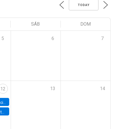
TODAY
SÁB
DOM
5
6
7
13
14
12
Workshop
ncieros