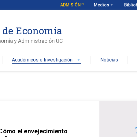
ADMISIÓN
Medios
arrow_drop_down
Biblio
o de Economía
nomía y Administración UC
Académicos e Investigación
Noticias
arrow_drop_down
 Cómo el envejecimiento