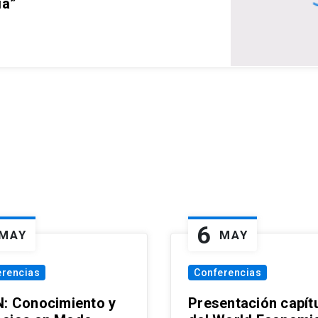
ia”
6
MAY
MAY
erencias
Conferencias
N: Conocimiento y
Presentación capít