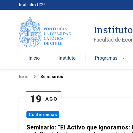
Ir al sitio UC
Institut
Facultad de Eco
Inicio
Instituto
Programas
arrow_drop_down
keyboard_arrow_right
Inicio
Seminarios
19
AGO
Conferencias
Seminario: “El Activo que Ignoramos: