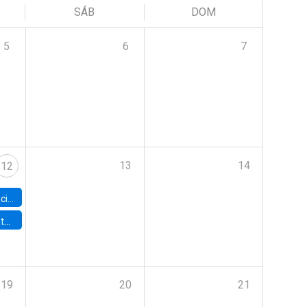
SÁB
DOM
5
6
7
13
14
12
Workshop
ncieros
19
20
21