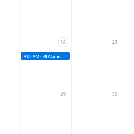
23
22
9:00 AM -
VII Alumni Workshop
29
30