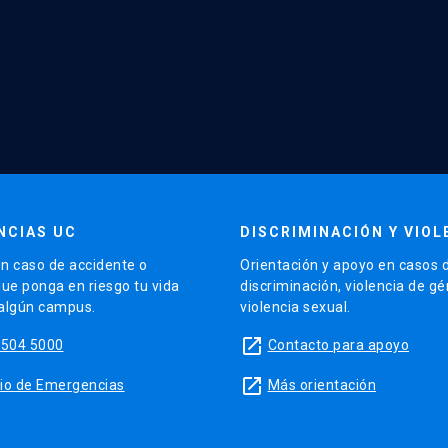
NCIAS UC
DISCRIMINACIÓN Y VIOL
n caso de accidente o
Orientación y apoyo en casos 
que ponga en riesgo tu vida
discriminación, violencia de g
 algún campus.
violencia sexual.
launch
5504 5000
Contacto para apoyo
launch
sitio de Emergencias
Más orientación