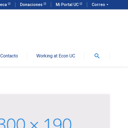
teca
Donaciones
Mi Portal UC
Correo
arrow_drop_down
search
Contacto
Working at Econ UC