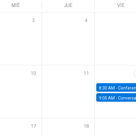
MIÉ
JUE
VIE
3
4
10
11
8:30 AM -
Conferencia | IX Annual Santiago Macro 
9:00 AM -
Conversatorio | Avances en estudios de competencia en mercados fina
17
18