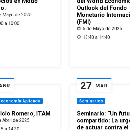
cios en Modo
del World Economi
ro.
Outlook del Fondo
Monetario Internac
e Mayo de 2025
(FMI)
00 a 10:00
6 de Mayo de 2025
13:40 a 14:40
27
ABR
MAR
oeconomía Aplicada
Seminarios
icio Romero, ITAM
Seminario: “Un futu
compartido: La urg
e Abril de 2025
de actuar contra el
35 a 14:30