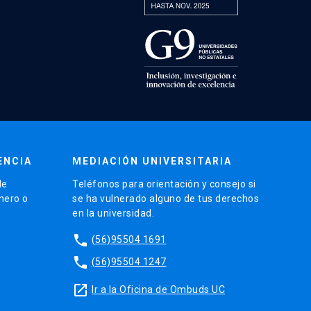
ENCIA
MEDIACIÓN UNIVERSITARIA
de
Teléfonos para orientación y consejo si
énero o
se ha vulnerado alguno de tus derechos
en la universidad.
phone
(56)95504 1691
phone
(56)95504 1247
launch
Ir a la Oficina de Ombuds UC