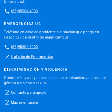
Universidad.
phone
(56)95504 4000
EMERGENCIAS UC
Teléfono en caso de accidente o situación que ponga en
riesgo tu vida dentro de algún campus.
phone
(56)95504 5000
launch
Ir al sitio de Emergencias
DISCRIMINACIÓN Y VIOLENCIA
Orientación y apoyo en casos de discriminación, violencia de
género o violencia sexual.
launch
Contacto para apoyo
launch
Más orientación