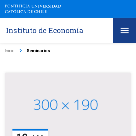
Instituto de Economía
keyboard_arrow_right
Inicio
Seminarios