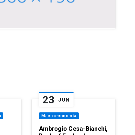
23
JUN
a
Macroeconomía
Ambrogio Cesa-Bianchi,