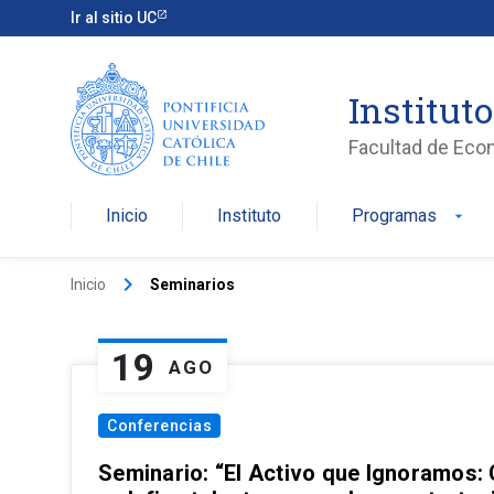
Ir al sitio UC
Institut
Facultad de Eco
Inicio
Instituto
Programas
arrow_drop_down
keyboard_arrow_right
Inicio
Seminarios
19
AGO
Conferencias
Seminario: “El Activo que Ignoramos: