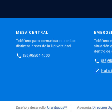
MESA CENTRAL
EMERGE
Teléfono para comunicarse con las
Teléfono e
distintas áreas de la Universidad.
situación 
dentro de
phone
(56)95504 4000
phone
(56)9
launch
Ir al 
Diseño y desarrollo:
Urantiacos
Asesoría:
Dirección Dig