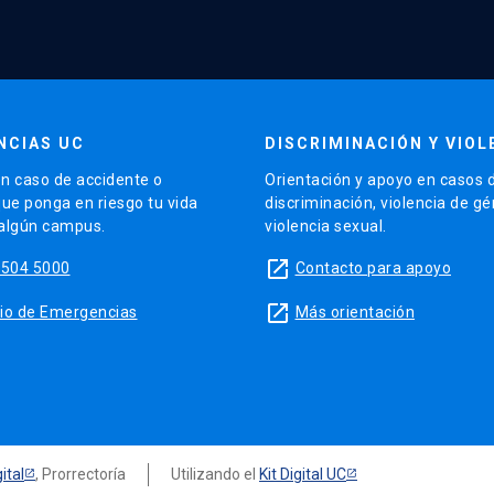
NCIAS UC
DISCRIMINACIÓN Y VIOL
n caso de accidente o
Orientación y apoyo en casos 
que ponga en riesgo tu vida
discriminación, violencia de g
 algún campus.
violencia sexual.
launch
5504 5000
Contacto para apoyo
launch
sitio de Emergencias
Más orientación
ital
, Prorrectoría
Utilizando el
Kit Digital UC