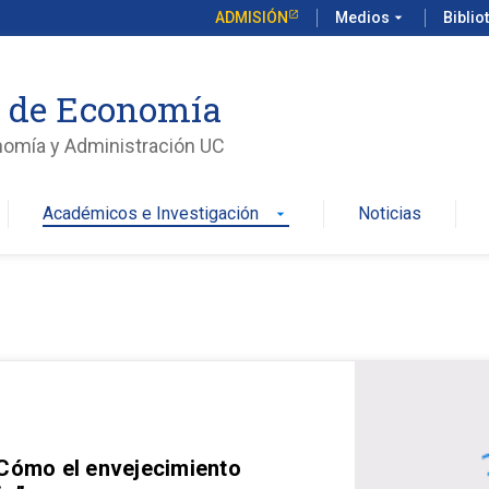
ADMISIÓN
Medios
arrow_drop_down
Biblio
o de Economía
nomía y Administración UC
Académicos e Investigación
Noticias
arrow_drop_down
 Cómo el envejecimiento