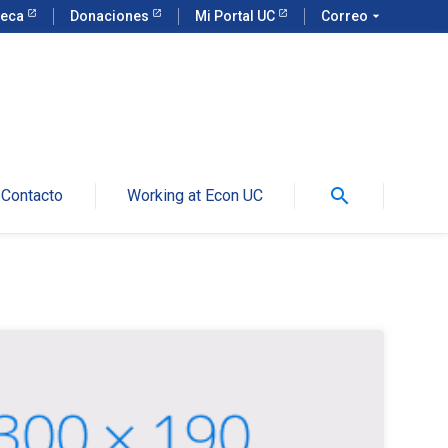
teca
Donaciones
Mi Portal UC
Correo
arrow_drop_down
search
Contacto
Working at Econ UC