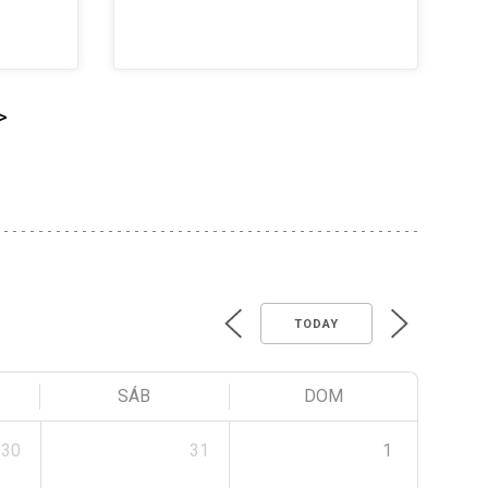
>
TODAY
SÁB
DOM
30
31
1