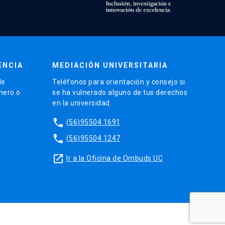
ENCIA
MEDIACIÓN UNIVERSITARIA
de
Teléfonos para orientación y consejo si
énero o
se ha vulnerado alguno de tus derechos
en la universidad.
phone
(56)95504 1691
phone
(56)95504 1247
launch
Ir a la Oficina de Ombuds UC