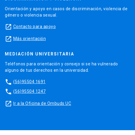
Orientación y apoyo en casos de discriminación, violencia de
género o violencia sexual.
launch
Contacto para apoyo
launch
Más orientación
MEDIACIÓN UNIVERSITARIA
Teléfonos para orientación y consejo si se ha vulnerado
alguno de tus derechos en la universidad.
phone
(56)95504 1691
phone
(56)95504 1247
launch
Ir a la Oficina de Ombuds UC