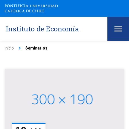
Instituto de Economía
keyboard_arrow_right
Inicio
Seminarios