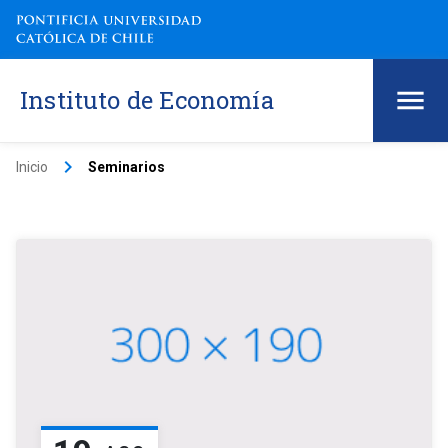
Instituto de Economía
keyboard_arrow_right
Inicio
Seminarios