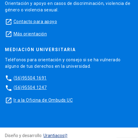
Orientación y apoyo en casos de discriminación, violencia de
género o violencia sexual.
launch
Contacto para apoyo
launch
Más orientación
MEDIACIÓN UNIVERSITARIA
Teléfonos para orientación y consejo si se ha vulnerado
alguno de tus derechos en la universidad.
phone
(56)95504 1691
phone
(56)95504 1247
launch
Ir a la Oficina de Ombuds UC
Diseño y desarrollo:
Urantiacos