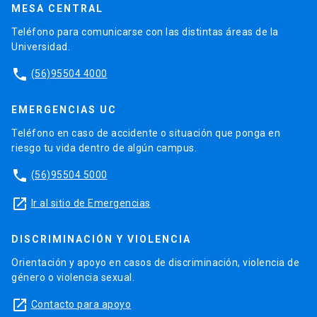
MESA CENTRAL
Teléfono para comunicarse con las distintas áreas de la
Universidad.
phone
(56)95504 4000
EMERGENCIAS UC
Teléfono en caso de accidente o situación que ponga en
riesgo tu vida dentro de algún campus.
phone
(56)95504 5000
launch
Ir al sitio de Emergencias
DISCRIMINACIÓN Y VIOLENCIA
Orientación y apoyo en casos de discriminación, violencia de
género o violencia sexual.
launch
Contacto para apoyo