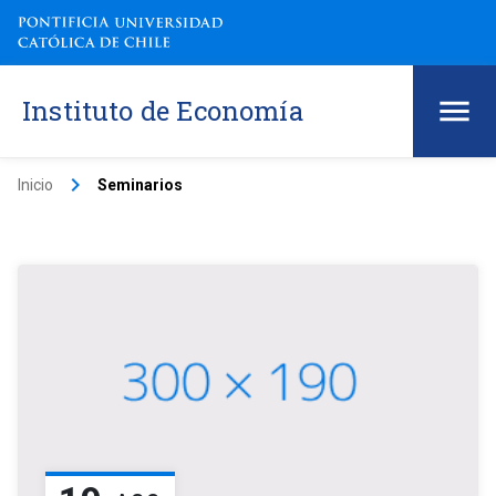
Instituto de Economía
keyboard_arrow_right
Inicio
Seminarios