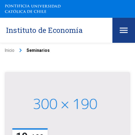
Instituto de Economía
keyboard_arrow_right
Inicio
Seminarios