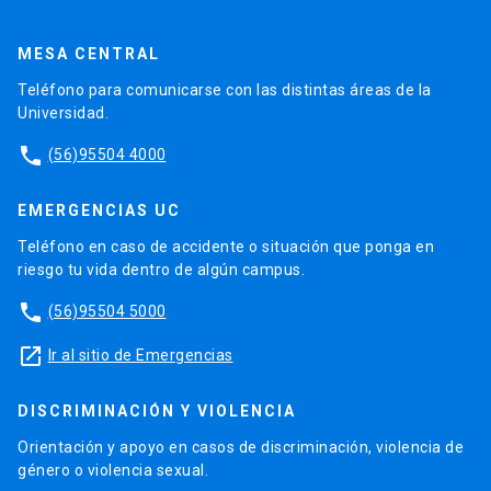
MESA CENTRAL
Teléfono para comunicarse con las distintas áreas de la
Universidad.
phone
(56)95504 4000
EMERGENCIAS UC
Teléfono en caso de accidente o situación que ponga en
riesgo tu vida dentro de algún campus.
phone
(56)95504 5000
launch
Ir al sitio de Emergencias
DISCRIMINACIÓN Y VIOLENCIA
Orientación y apoyo en casos de discriminación, violencia de
género o violencia sexual.