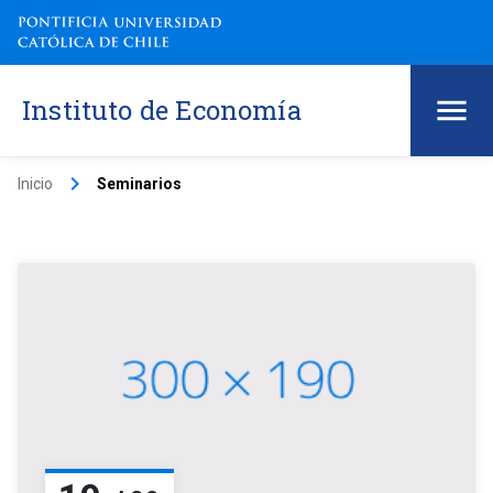
Instituto de Economía
keyboard_arrow_right
Inicio
Seminarios