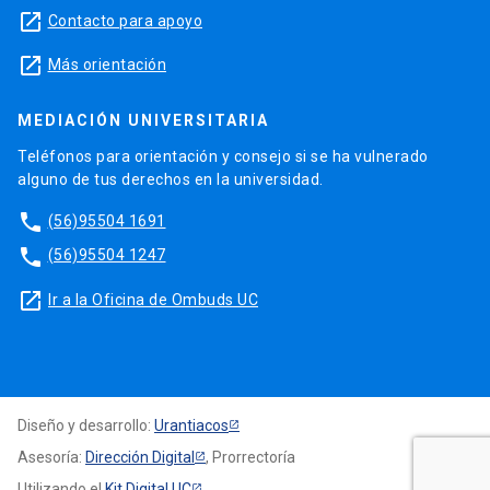
launch
Contacto para apoyo
launch
Más orientación
MEDIACIÓN UNIVERSITARIA
Teléfonos para orientación y consejo si se ha vulnerado
alguno de tus derechos en la universidad.
phone
(56)95504 1691
phone
(56)95504 1247
launch
Ir a la Oficina de Ombuds UC
Diseño y desarrollo:
Urantiacos
Asesoría:
Dirección Digital
, Prorrectoría
Utilizando el
Kit Digital UC