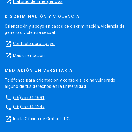
launch
Ir al sitio de Emergencias
DISCRIMINACIÓN Y VIOLENCIA
Orientación y apoyo en casos de discriminación, violencia de
género o violencia sexual.
launch
Contacto para apoyo
launch
Más orientación
MEDIACIÓN UNIVERSITARIA
Teléfonos para orientación y consejo si se ha vulnerado
alguno de tus derechos en la universidad.
phone
(56)95504 1691
phone
(56)95504 1247
launch
Ir a la Oficina de Ombuds UC