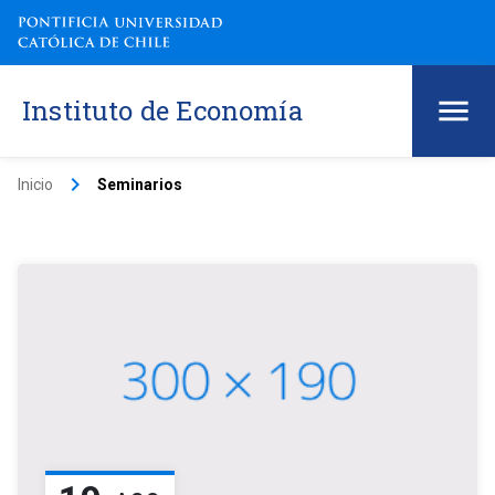
Instituto de Economía
keyboard_arrow_right
Inicio
Seminarios