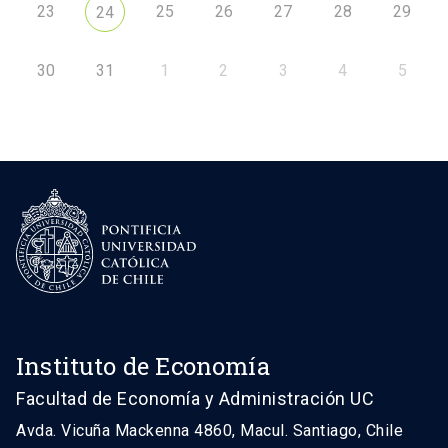
23
25
26
27
28
29
24
30
31
1
2
3
4
5
Instituto de Economía
Facultad de Economía y Administración UC
Avda. Vicuña Mackenna 4860, Macul. Santiago, Chile