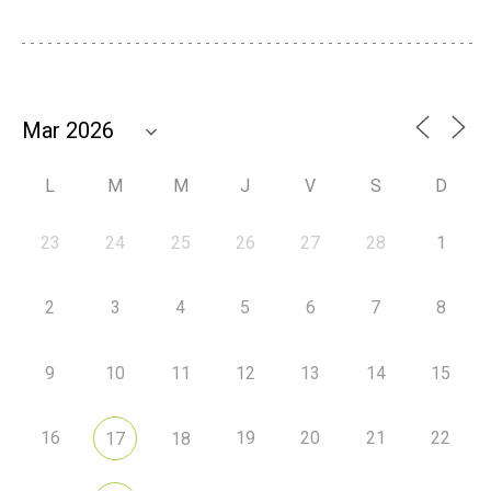
L
M
M
J
V
S
D
23
24
25
26
27
28
1
2
3
4
5
6
7
8
9
10
11
12
13
14
15
16
19
20
21
22
17
18