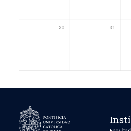
30
31
Inst
Facultad