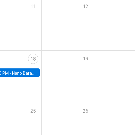
11
12
19
18
0 PM -
Nano Barahona, UC Berkeley
25
26