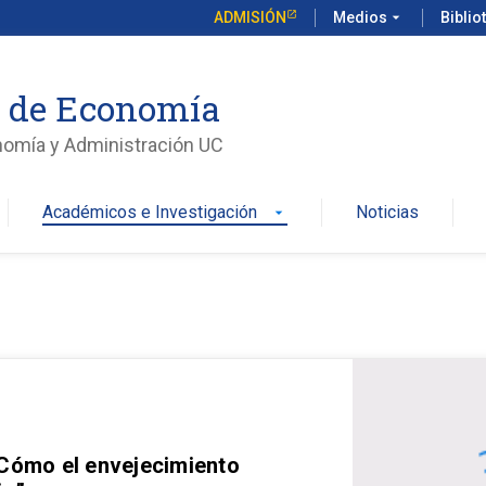
ADMISIÓN
Medios
arrow_drop_down
Biblio
o de Economía
nomía y Administración UC
Académicos e Investigación
Noticias
arrow_drop_down
 Cómo el envejecimiento