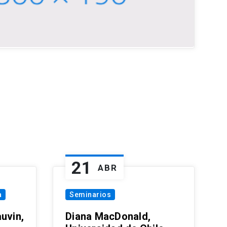
21
ABR
a
Seminarios
uvin,
Diana MacDonald,