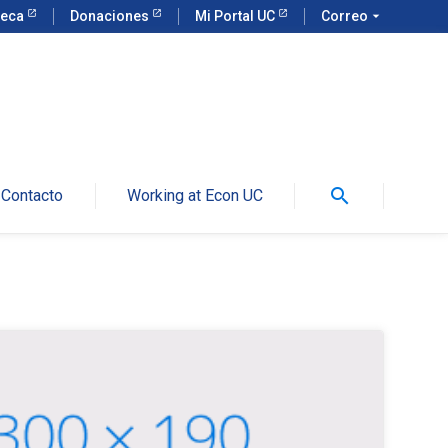
teca
Donaciones
Mi Portal UC
Correo
arrow_drop_down
search
Contacto
Working at Econ UC