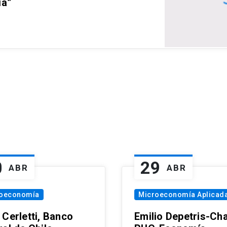
ia”
0
29
ABR
ABR
oeconomía
Microeconomía Aplicad
 Cerletti, Banco
Emilio Depetris-Cha