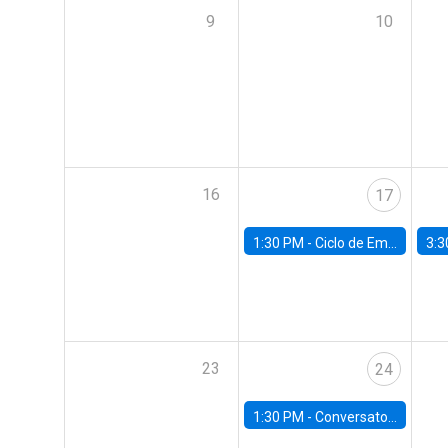
9
10
16
17
1:30 PM -
Ciclo de Empleo: "Estrategias para impulsar el empleo en Chile"
3:3
23
24
1:30 PM -
Conversatorio: “Pobreza y Educación: Perspectivas y Propuestas desde la UC”