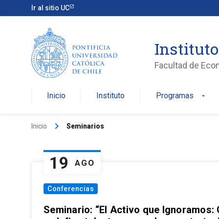
Ir al sitio UC
Institut
Facultad de Eco
Inicio
Instituto
Programas
arrow_drop_down
keyboard_arrow_right
Inicio
Seminarios
19
AGO
Conferencias
Seminario: “El Activo que Ignoramos: