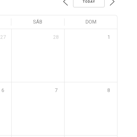
TODAY
SÁB
DOM
27
28
1
6
7
8