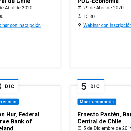
al de Chile
PUC-Economía
de Abril de 2020
29 de Abril de 2020
00
15:30
inar con inscripción
Webinar con inscripció
8
5
DIC
DIC
erencias
Macroeconomía
n Hur, Federal
Ernesto Pastén, Ba
rve Bank of
Central de Chile
eland
5 de Diciembre de 201