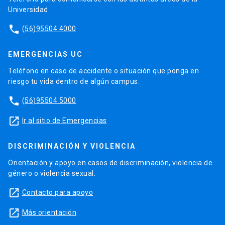
Universidad.
phone
(56)95504 4000
EMERGENCIAS UC
Teléfono en caso de accidente o situación que ponga en
riesgo tu vida dentro de algún campus.
phone
(56)95504 5000
launch
Ir al sitio de Emergencias
DISCRIMINACIÓN Y VIOLENCIA
Orientación y apoyo en casos de discriminación, violencia de
género o violencia sexual.
launch
Contacto para apoyo
launch
Más orientación