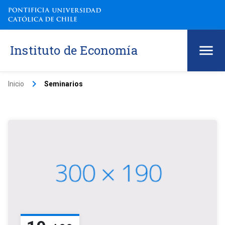
Instituto de Economía
keyboard_arrow_right
Inicio
Seminarios