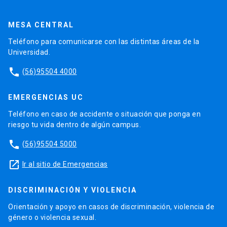
MESA CENTRAL
Teléfono para comunicarse con las distintas áreas de la
Universidad.
phone
(56)95504 4000
EMERGENCIAS UC
Teléfono en caso de accidente o situación que ponga en
riesgo tu vida dentro de algún campus.
phone
(56)95504 5000
launch
Ir al sitio de Emergencias
DISCRIMINACIÓN Y VIOLENCIA
Orientación y apoyo en casos de discriminación, violencia de
género o violencia sexual.