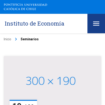
Instituto de Economía
keyboard_arrow_right
Inicio
Seminarios