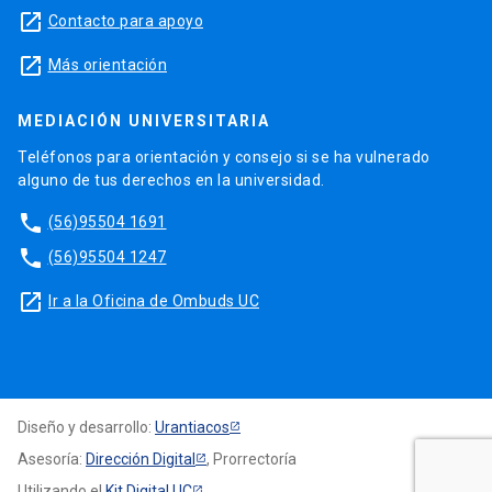
launch
Contacto para apoyo
launch
Más orientación
MEDIACIÓN UNIVERSITARIA
Teléfonos para orientación y consejo si se ha vulnerado
alguno de tus derechos en la universidad.
phone
(56)95504 1691
phone
(56)95504 1247
launch
Ir a la Oficina de Ombuds UC
Diseño y desarrollo:
Urantiacos
Asesoría:
Dirección Digital
, Prorrectoría
Utilizando el
Kit Digital UC