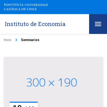
Instituto de Economía
keyboard_arrow_right
Inicio
Seminarios