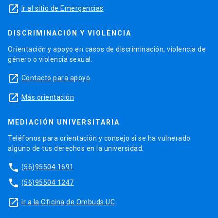
launch
Ir al sitio de Emergencias
DISCRIMINACIÓN Y VIOLENCIA
Orientación y apoyo en casos de discriminación, violencia de
género o violencia sexual.
launch
Contacto para apoyo
launch
Más orientación
MEDIACIÓN UNIVERSITARIA
Teléfonos para orientación y consejo si se ha vulnerado
alguno de tus derechos en la universidad.
phone
(56)95504 1691
phone
(56)95504 1247
launch
Ir a la Oficina de Ombuds UC