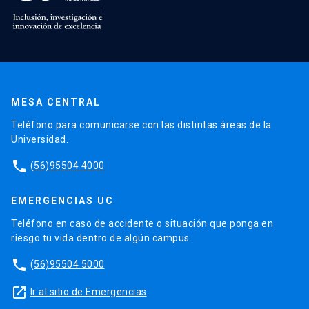
MESA CENTRAL
Teléfono para comunicarse con las distintas áreas de la
Universidad.
phone
(56)95504 4000
EMERGENCIAS UC
Teléfono en caso de accidente o situación que ponga en
riesgo tu vida dentro de algún campus.
phone
(56)95504 5000
launch
Ir al sitio de Emergencias