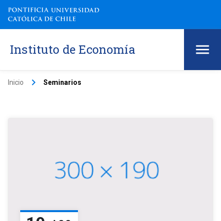
Instituto de Economía
keyboard_arrow_right
Inicio
Seminarios