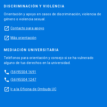
DISCRIMINACIÓN Y VIOLENCIA
Orientación y apoyo en casos de discriminación, violencia de
género o violencia sexual.
launch
Contacto para apoyo
launch
Más orientación
MEDIACIÓN UNIVERSITARIA
Teléfonos para orientación y consejo si se ha vulnerado
alguno de tus derechos en la universidad.
phone
(56)95504 1691
phone
(56)95504 1247
launch
Ir a la Oficina de Ombuds UC