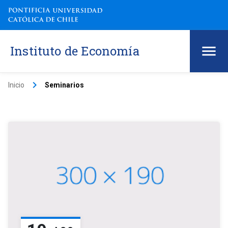
Instituto de Economía
keyboard_arrow_right
Inicio
Seminarios