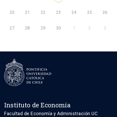
20
21
22
23
24
25
26
27
28
29
30
1
2
3
Instituto de Economía
Facultad de Economía y Administración UC