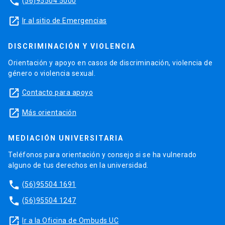
phone
(56)95504 5000
launch
Ir al sitio de Emergencias
DISCRIMINACIÓN Y VIOLENCIA
Orientación y apoyo en casos de discriminación, violencia de
género o violencia sexual.
launch
Contacto para apoyo
launch
Más orientación
MEDIACIÓN UNIVERSITARIA
Teléfonos para orientación y consejo si se ha vulnerado
alguno de tus derechos en la universidad.
phone
(56)95504 1691
phone
(56)95504 1247
launch
Ir a la Oficina de Ombuds UC