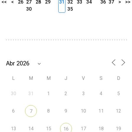
<<
<
26
27
28
29
31
32
33
34
36
37
>
>>
30
35
L
M
M
J
V
S
D
30
31
1
2
3
4
5
6
8
9
10
11
12
7
13
14
15
17
18
19
16