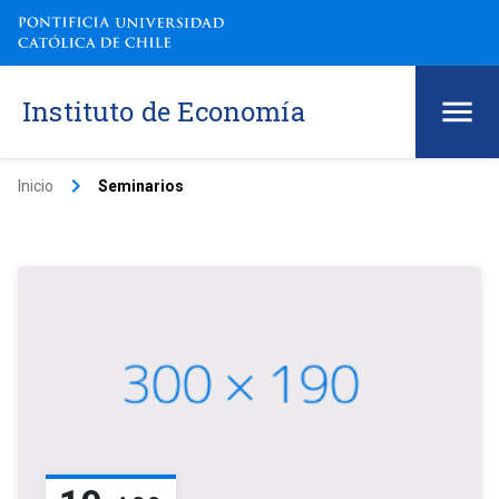
Instituto de Economía
keyboard_arrow_right
Inicio
Seminarios