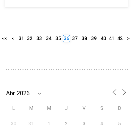
<<
<
31
32
33
34
35
36
37
38
39
40
41
42
>
L
M
M
J
V
S
D
30
31
1
2
3
4
5