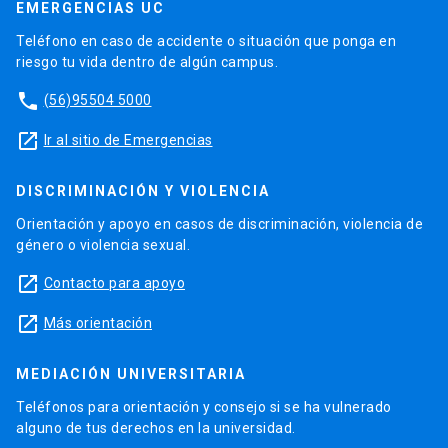
EMERGENCIAS UC
Teléfono en caso de accidente o situación que ponga en
riesgo tu vida dentro de algún campus.
phone
(56)95504 5000
launch
Ir al sitio de Emergencias
DISCRIMINACIÓN Y VIOLENCIA
Orientación y apoyo en casos de discriminación, violencia de
género o violencia sexual.
launch
Contacto para apoyo
launch
Más orientación
MEDIACIÓN UNIVERSITARIA
Teléfonos para orientación y consejo si se ha vulnerado
alguno de tus derechos en la universidad.