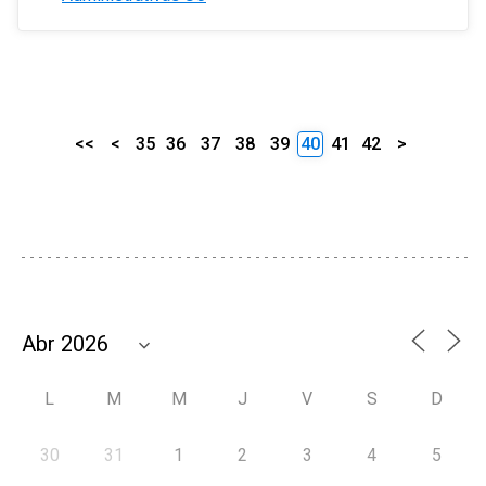
<<
<
35
36
37
38
39
40
41
42
>
L
M
M
J
V
S
D
30
31
1
2
3
4
5