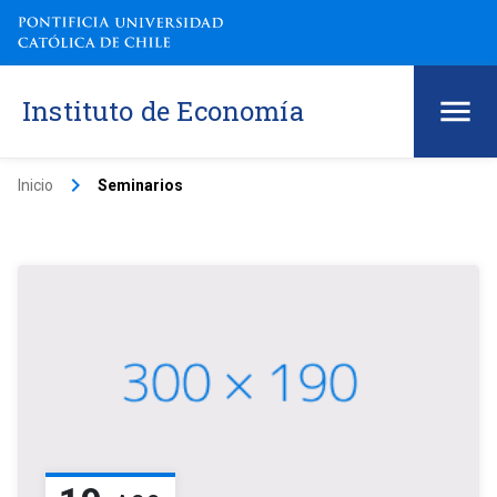
Instituto de Economía
keyboard_arrow_right
Inicio
Seminarios