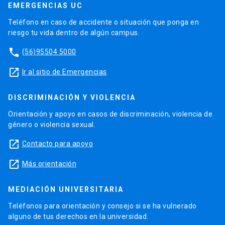
EMERGENCIAS UC
Teléfono en caso de accidente o situación que ponga en
riesgo tu vida dentro de algún campus.
phone
(56)95504 5000
launch
Ir al sitio de Emergencias
DISCRIMINACIÓN Y VIOLENCIA
Orientación y apoyo en casos de discriminación, violencia de
género o violencia sexual.
launch
Contacto para apoyo
launch
Más orientación
MEDIACIÓN UNIVERSITARIA
Teléfonos para orientación y consejo si se ha vulnerado
alguno de tus derechos en la universidad.