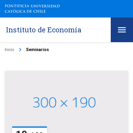
Instituto de Economía
keyboard_arrow_right
Inicio
Seminarios