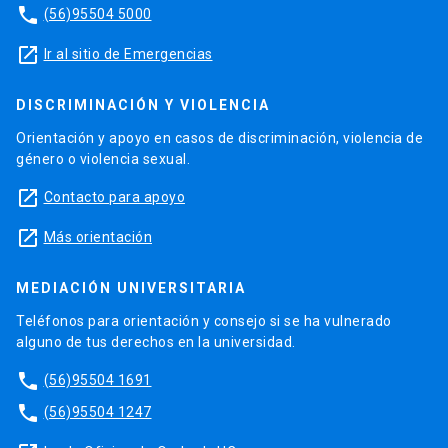
phone
(56)95504 5000
launch
Ir al sitio de Emergencias
DISCRIMINACIÓN Y VIOLENCIA
Orientación y apoyo en casos de discriminación, violencia de
género o violencia sexual.
launch
Contacto para apoyo
launch
Más orientación
MEDIACIÓN UNIVERSITARIA
Teléfonos para orientación y consejo si se ha vulnerado
alguno de tus derechos en la universidad.
phone
(56)95504 1691
phone
(56)95504 1247