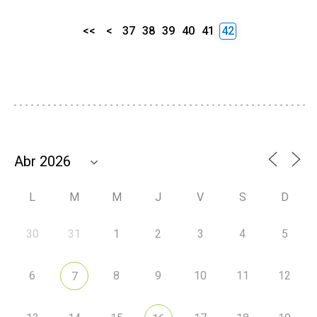
<<
<
37
38
39
40
41
42
L
M
M
J
V
S
D
30
31
1
2
3
4
5
6
8
9
10
11
12
7