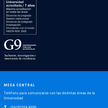
MESA CENTRAL
Teléfono para comunicarse con las distintas áreas de la
Universidad.
phone
(56)95504 4000