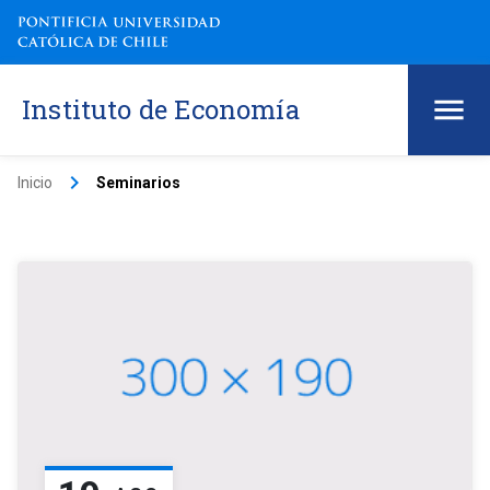
Instituto de Economía
keyboard_arrow_right
Inicio
Seminarios