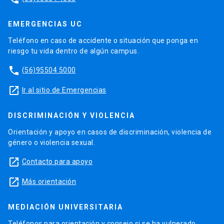
EMERGENCIAS UC
Teléfono en caso de accidente o situación que ponga en
riesgo tu vida dentro de algún campus.
phone
(56)95504 5000
launch
Ir al sitio de Emergencias
DISCRIMINACIÓN Y VIOLENCIA
Orientación y apoyo en casos de discriminación, violencia de
género o violencia sexual.
launch
Contacto para apoyo
launch
Más orientación
MEDIACIÓN UNIVERSITARIA
Teléfonos para orientación y consejo si se ha vulnerado