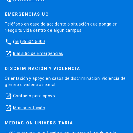
EMERGENCIAS UC
Teléfono en caso de accidente o situación que ponga en
riesgo tu vida dentro de algún campus.
phone
(56)95504 5000
launch
Ir al sitio de Emergencias
DISCRIMINACIÓN Y VIOLENCIA
Orientación y apoyo en casos de discriminación, violencia de
género o violencia sexual.
launch
Contacto para apoyo
launch
Más orientación
MEDIACIÓN UNIVERSITARIA
Teléfonos para orientación y consejo si se ha vulnerado