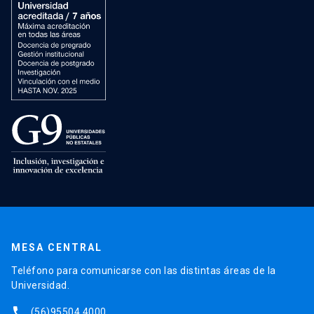
MESA CENTRAL
Teléfono para comunicarse con las distintas áreas de la
Universidad.
phone
(56)95504 4000