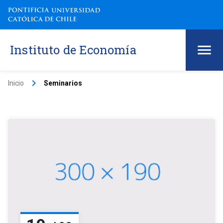
Instituto de Economía
keyboard_arrow_right
Inicio
Seminarios