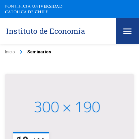
Instituto de Economía
keyboard_arrow_right
Inicio
Seminarios