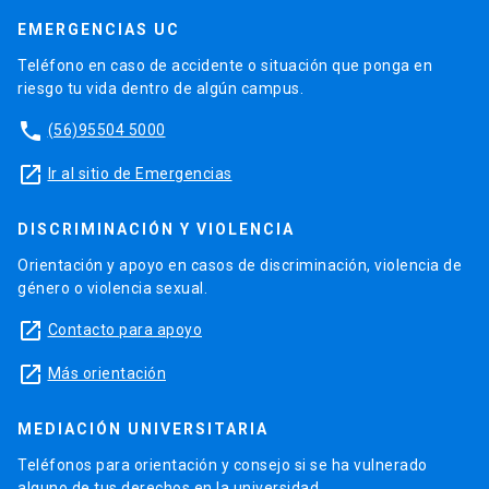
EMERGENCIAS UC
Teléfono en caso de accidente o situación que ponga en
riesgo tu vida dentro de algún campus.
phone
(56)95504 5000
launch
Ir al sitio de Emergencias
DISCRIMINACIÓN Y VIOLENCIA
Orientación y apoyo en casos de discriminación, violencia de
género o violencia sexual.
launch
Contacto para apoyo
launch
Más orientación
MEDIACIÓN UNIVERSITARIA
Teléfonos para orientación y consejo si se ha vulnerado
alguno de tus derechos en la universidad.