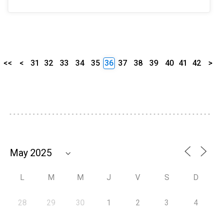
<<
<
31
32
33
34
35
36
37
38
39
40
41
42
>
L
M
M
J
V
S
D
28
29
30
1
2
3
4