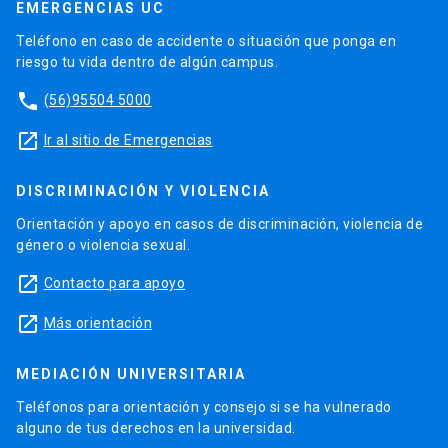
EMERGENCIAS UC
Teléfono en caso de accidente o situación que ponga en
riesgo tu vida dentro de algún campus.
phone
(56)95504 5000
launch
Ir al sitio de Emergencias
DISCRIMINACIÓN Y VIOLENCIA
Orientación y apoyo en casos de discriminación, violencia de
género o violencia sexual.
launch
Contacto para apoyo
launch
Más orientación
MEDIACIÓN UNIVERSITARIA
Teléfonos para orientación y consejo si se ha vulnerado
alguno de tus derechos en la universidad.