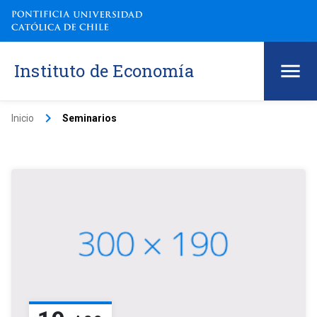
Instituto de Economía
keyboard_arrow_right
Inicio
Seminarios