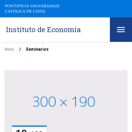
Instituto de Economía
keyboard_arrow_right
Inicio
Seminarios