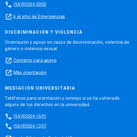
phone
(56)95504 5000
launch
Ir al sitio de Emergencias
DISCRIMINACIÓN Y VIOLENCIA
Orientación y apoyo en casos de discriminación, violencia de
género o violencia sexual.
launch
Contacto para apoyo
launch
Más orientación
MEDIACIÓN UNIVERSITARIA
Teléfonos para orientación y consejo si se ha vulnerado
alguno de tus derechos en la universidad.
phone
(56)95504 1691
phone
(56)95504 1247