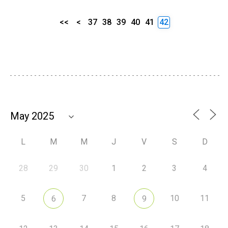
<<
<
37
38
39
40
41
42
L
M
M
J
V
S
D
28
29
30
1
2
3
4
5
7
8
10
11
6
9