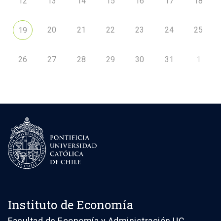
12
13
14
15
16
17
18
20
21
22
23
24
25
19
26
27
28
29
30
31
1
Instituto de Economía
Facultad de Economía y Administración UC