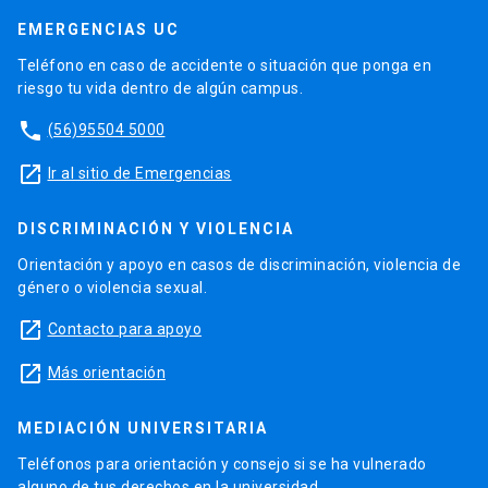
EMERGENCIAS UC
Teléfono en caso de accidente o situación que ponga en
riesgo tu vida dentro de algún campus.
phone
(56)95504 5000
launch
Ir al sitio de Emergencias
DISCRIMINACIÓN Y VIOLENCIA
Orientación y apoyo en casos de discriminación, violencia de
género o violencia sexual.
launch
Contacto para apoyo
launch
Más orientación
MEDIACIÓN UNIVERSITARIA
Teléfonos para orientación y consejo si se ha vulnerado
alguno de tus derechos en la universidad.