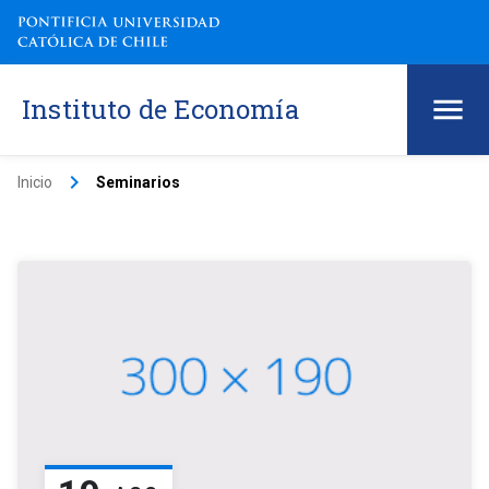
Instituto de Economía
keyboard_arrow_right
Inicio
Seminarios