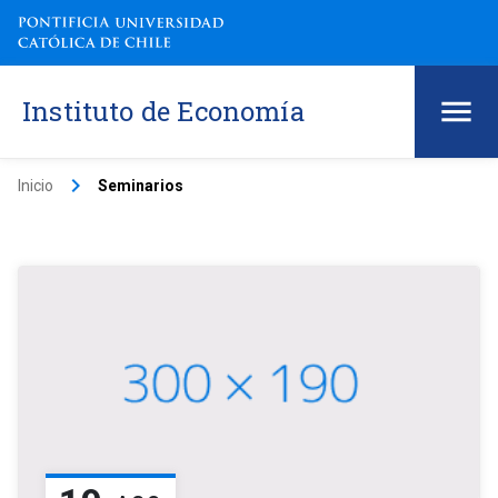
Instituto de Economía
keyboard_arrow_right
Inicio
Seminarios