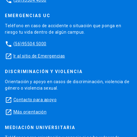
phone
EMERGENCIAS UC
Teléfono en caso de accidente o situación que ponga en
riesgo tu vida dentro de algún campus.
phone
(56)95504 5000
launch
Ir al sitio de Emergencias
DISCRIMINACIÓN Y VIOLENCIA
Orientación y apoyo en casos de discriminación, violencia de
género o violencia sexual.
launch
Contacto para apoyo
launch
Más orientación
MEDIACIÓN UNIVERSITARIA